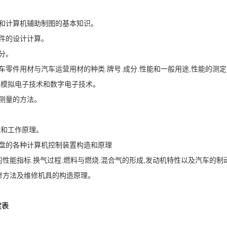
和计算机辅助制图的基本知识。
件的设计计算。
分。
车零件用材与汽车运营用材的种类.牌号.成分.性能和一般用途,性能的测
、模拟电子技术和数字电子技术。
测量的方法。
。
造和工作原理。
盘的各种计算机控制装置构造和原理
性能指标.换气过程.燃料与燃烧.混合气的形成,发动机特性以及汽车的
修方法及维修机具的构造原理。
度表