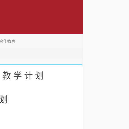
合作教育
 学 计 划
 划