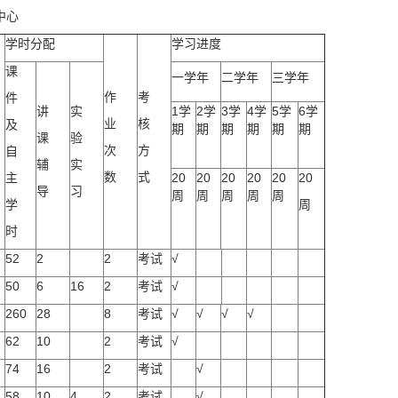
中心
学时分配
学习进度
课
一学年
二学年
三学年
作
考
件
讲
实
1学
2学
3学
4学
5学
6学
业
核
及
期
期
期
期
期
期
课
验
次
方
自
辅
实
数
式
主
20
20
20
20
20
20
导
习
周
周
周
周
周
学
周
时
52
2
2
考试
√
50
6
16
2
考试
√
260
28
8
考试
√
√
√
√
62
10
2
考试
√
74
16
2
考试
√
58
10
4
2
考试
√