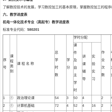
了解数控技术的发展，学习数控加工的基本原理，掌握数控加工的程序
六、教学进度表
机电一体化技术
专业（高起专）教学进度表
标准专业代码：
580201
学时分配
课
总
作
件
课
讲
实
序
学
学
业
及
程
课 程 名 称
课
验
类
号
时
分
次
自
别
辅
实
数
数
主
导
习
学
时
1
①
政治理论课
54
3
50
4
2
2
①
计算机基础
72
4
52
4
16
2