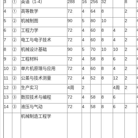
3
①
英语（1-4）
288
16
256
32
8
4
①
高等数学
72
4
64
8
2
5
②
机械制图
90
5
80
10
2
6
②
工程力学
72
4
60
8
4
2
7
②
电工与电子技术
72
4
60
8
4
2
8
②
机械设计基础
90
5
70
10
10
2
9
②
工程材料
72
4
58
8
6
2
10
②
单片机原理与应用
72
4
60
8
4
2
11
②
公差与技术测量
72
4
52
8
12
2
12
③
生产实习
4周
2
4周
2
13
③
数控技术与编程
72
4
58
8
6
14
③
液压与气动
72
4
58
8
6
2
机械制造工程学