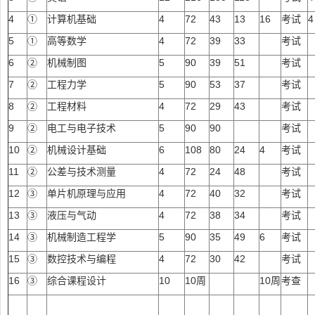
4
①
计算机基础
4
72
43
13
16
考试
4
5
①
高等数学
4
72
39
33
考试
6
②
机械制图
5
90
39
51
考试
7
②
工程力学
5
90
53
37
考试
8
②
工程材料
4
72
29
43
考试
9
②
电工与电子技术
5
90
90
考试
10
②
机械设计基础
6
108
80
24
4
考试
11
②
公差与技术测量
4
72
24
48
考试
12
③
单片机原理与应用
4
72
40
32
考试
13
③
液压与气动
4
72
38
34
考试
14
③
机械制造工程学
5
90
35
49
6
考试
15
③
数控技术与编程
4
72
30
42
考试
16
③
综合课程设计
10
10周
10周
考查