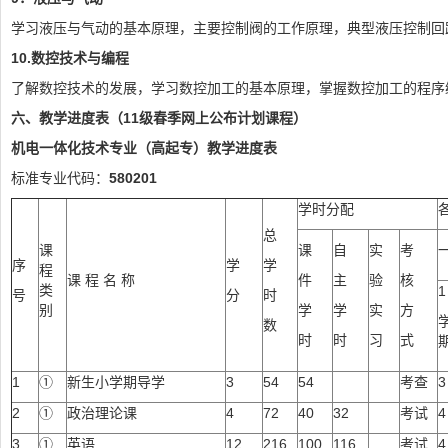
学习液压与气动的基本原理，主要控制阀的工作原理，典型液压控制回
10.
数控技术与编程
了解数控技术的发展，学习数控加工的基本原理，掌握数控加工的程序
六、教学进度表（11级春季网上公布计划课程）
机电一体化技术
专业（高起专）教学进度表
标准专业代码：
580201
学时分配
总
课
课
自
实
考
序
学
学
程
课 程 名 称
件
主
验
核
类
1
号
分
时
别
学
学
实
方
数
时
时
习
式
1
①
新生小学期导学
3
54
54
考查
3
2
①
政治理论课
4
72
40
32
考试
4
3
①
英语
12
216
100
116
考试
4