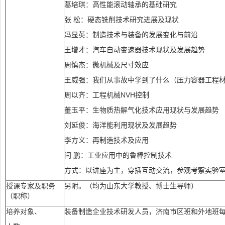
葛培琪：高性能滚动轴承的基础研究
张 松：硬态铣削技术研究进展及现状
冯显英：制造技术与装备的发展变化与前沿
王增才：汽车自动变速器技术现状及发展趋势
周慎杰：微机械及尺寸效应
王威强：我们从事故中学到了什么（压力容器工程
周以齐：工程机械NVH控制
董玉平：生物质热解气化技术应用现状与发展趋势
刘延俊：海洋能利用现状及发展趋势
李方义：再制造技术及应用
闫 鹏：工业应用中的鲁棒控制技术
方式：以讲座为主，穿插互动交流，参观考察实验
授课专家及职务
另附。（均为山东大学教授、博士生导师）
（职称）
培养对象、
装备制造企业技术研发人员，济南市区班和外地班每