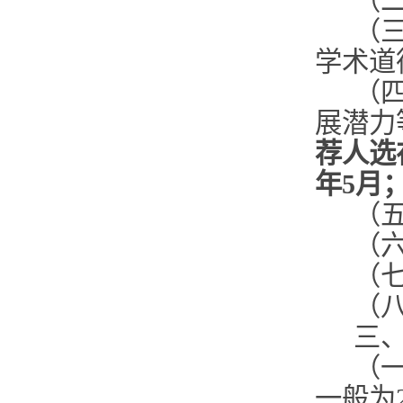
（
（
学术道
（
展潜力
荐人选
年5月
（
（
（
（
三
（
一般为