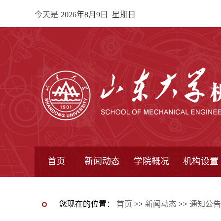
今天是
2026年8月9日 星期日
首页
新闻动态
学院概况
机构设置
通知公告
院所新闻
教学信息
学术动态
学院简报
学院简介
学院领导
办公指南
院长信箱
书记信箱
行政机构
系所设置
研究机构
学术组织
您现在的位置：
首页
>>
新闻动态
>>
通知公告