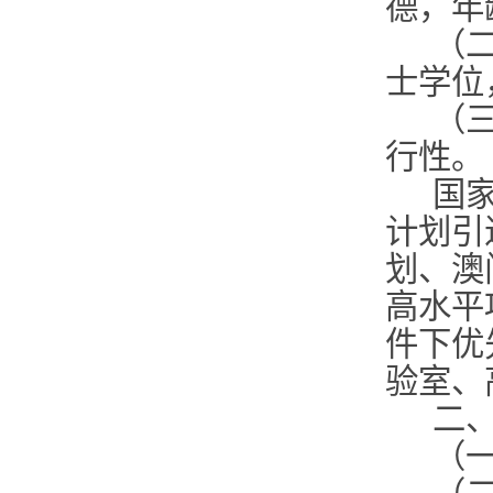
德，年
（
士学位
（
行性。
国
计划引
划、澳
高水平
件下优
验室、
二
（