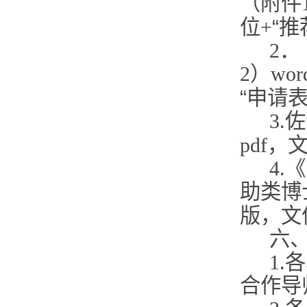
（附件
“
位+
推
2
2）w
“
申请
3.
pdf
4.
助类博
版，文
六
1
合作导