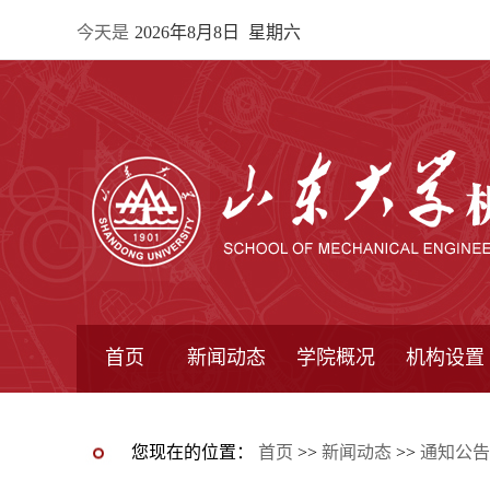
今天是
2026年8月8日 星期六
首页
新闻动态
学院概况
机构设置
通知公告
院所新闻
教学信息
学术动态
学院简报
学院简介
学院领导
办公指南
院长信箱
书记信箱
行政机构
系所设置
研究机构
学术组织
您现在的位置：
首页
>>
新闻动态
>>
通知公告