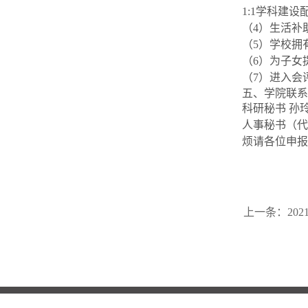
1:1
学科建设
（
4
）生活补
（
5
）学校拥
（
6
）为子女
（
7
）进入会
五、学院联系
科研秘书 孙
人事秘书（代
烦请各位申报
上一条：
20