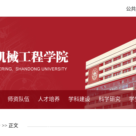
公共
师资队伍
人才培养
学科建设
科学研究
学
系所师资
教师队伍
导师介绍
博士后流动站
研究生学术论
研究生教育
卓越工程师
本科教育
继续教育
实践基地
培养方案
管理规章
实验中心
精品课程
国家重点学科
学科概况
985工程
211工程
大型仪器设备
仪器收费标准
仪器共享办法
固定资产管理
省工程中心
重点实验室
科研领域
科技政策
告
>> 正文
坛