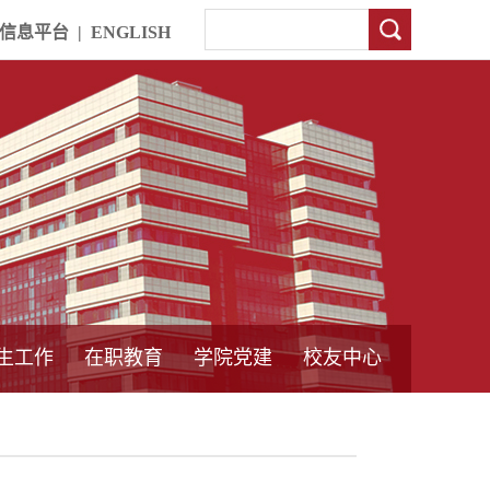
信息平台
|
ENGLISH
生工作
在职教育
学院党建
校友中心
中外合作教育
本专科教育
中心简介
工程博士
同力硕士
培训教育
首页
党员发展管理
样板支部建设
通知公告
工作动态
支部建设
身边榜样