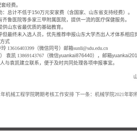
配套经费。
助：总计不低于15
0
万元安家费（含国家、山东省支持经费）。
有齐鲁医院等多家三甲附属医院，提供一流的医疗保健服务。
提供山东省最优质的基础教育。
评但最终未入选人员，优先推荐申报山东大学杰出人才体系相应
方式
玲玲
13616403399
（微信同号）邮箱
sunll@sdu.edu.cn
） 袁凯
13869143767
（微信yuankai876440），邮箱yuankai201
人与袁凯建立联系，便于及时共同处理各项申报事宜。
21年机械工程学院聘期考核工作安排
下一条：
机械学院2021年