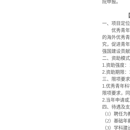
院申报。
一、项目定位
优秀青年
的海外优秀青
究，促进青年
强国建设贡献
二、资助模式
1.
资助强度：
2.
资助期限：
三、
限项要求
1.
优秀青年科
限项要求，同
2.
当年申请或
四、待遇及支
（
1
）聘任为
（
2
）基础年
（
3
）学科建