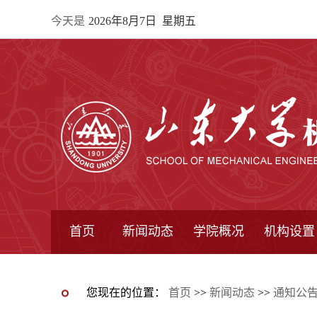
今天是
2026年8月7日 星期五
首页
新闻动态
学院概况
机构设置
通知公告
院所新闻
教学信息
学术动态
学院简报
学院简介
学院领导
办公指南
院长信箱
书记信箱
行政机构
系所设置
研究机构
学术组织
您现在的位置：
首页
>>
新闻动态
>>
通知公