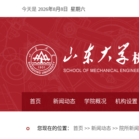
今天是
2026年8月8日 星期六
首页
新闻动态
学院概况
机构设置
通知公告
院所新闻
教学信息
学术动态
学院简报
学院简介
学院领导
办公指南
院长信箱
书记信箱
行政机构
系所设置
研究机构
学术组织
您现在的位置：
首页
>>
新闻动态
>>
院所新闻