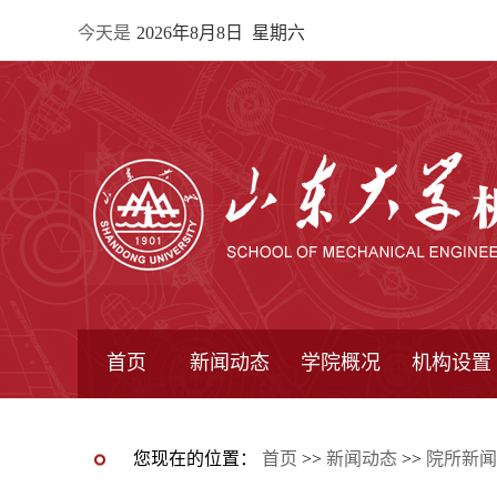
今天是
2026年8月8日 星期六
首页
新闻动态
学院概况
机构设置
通知公告
院所新闻
教学信息
学术动态
学院简报
学院简介
学院领导
办公指南
院长信箱
书记信箱
行政机构
系所设置
研究机构
学术组织
您现在的位置：
首页
>>
新闻动态
>>
院所新闻