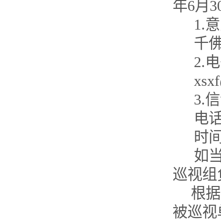
年6月3
1
.
意
千
2.
xsxf
3.
信
电
时
如
巡视组
根据
被巡视