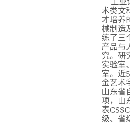
工业
术类文
才培养
械制造
练了三
产品与
究。研
实验室
室。近
5
金艺术
山东省
项，山
表
CSSC
级、省