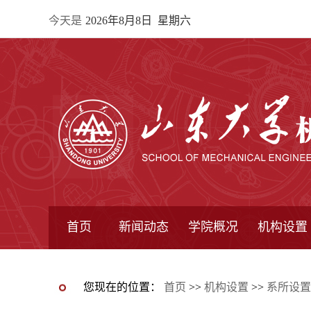
今天是
2026年8月8日 星期六
首页
新闻动态
学院概况
机构设置
通知公告
院所新闻
教学信息
学术动态
学院简报
学院简介
学院领导
办公指南
院长信箱
书记信箱
行政机构
系所设置
研究机构
学术组织
您现在的位置：
首页
>>
机构设置
>>
系所设置