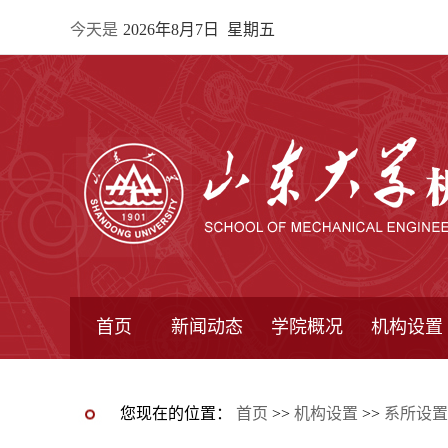
今天是
2026年8月7日 星期五
首页
新闻动态
学院概况
机构设置
通知公告
院所新闻
教学信息
学术动态
学院简报
学院简介
学院领导
办公指南
院长信箱
书记信箱
行政机构
系所设置
研究机构
学术组织
您现在的位置：
首页
>>
机构设置
>>
系所设置