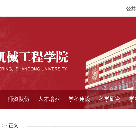
公共
师资队伍
人才培养
学科建设
科学研究
学
系所师资
教师队伍
导师介绍
博士后流动站
研究生学术论
研究生教育
卓越工程师
本科教育
继续教育
实践基地
培养方案
管理规章
实验中心
精品课程
国家重点学科
学科概况
985工程
211工程
大型仪器设备
仪器收费标准
仪器共享办法
固定资产管理
省工程中心
重点实验室
科研领域
科技政策
置
>> 正文
坛