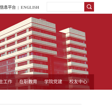
信息平台
|
ENGLISH
生工作
在职教育
学院党建
校友中心
中外合作教育
本专科教育
中心简介
工程博士
同力硕士
培训教育
首页
党员发展管理
样板支部建设
通知公告
工作动态
支部建设
身边榜样