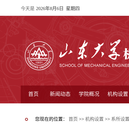
今天是
2026年8月6日 星期四
首页
新闻动态
学院概况
机构设置
通知公告
院所新闻
教学信息
学术动态
学院简报
学院简介
学院领导
办公指南
院长信箱
书记信箱
行政机构
系所设置
研究机构
学术组织
您现在的位置：
首页
>>
机构设置
>>
系所设