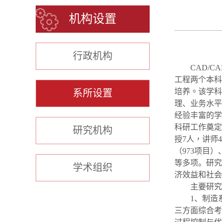
机构设置
行政机构
CAD/C
工程两个本科
培养。该
学科
系所设置
理、业务水平
经验丰富的学
科研工作奠定
研究机构
授
7
人，讲师
4
（
973
项目）
等多项。研究
学术组织
济效益和社会
主要研究
1
、制造
三方面综合考