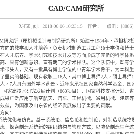
CAD/CAM研究所
发布时间：2018-06-06 10:23:15 作者： 点击：[
8886
]
AM
研究所（原机械设计与制造研究所）始建于
1984
年，承担机械
方向的教学和人才培养，负责机械制造工业工程硕士学位和博士
在人才培养、学术研究和技术开发等方面形成了完备的科学体系
高、具有创新意识、富有朝气的学术梯队。这个队伍中，既有学
术带头人，又有一批具有博士学位的中青年学术骨干，为本科生
了坚实的基础。
现有教职工
16
人，其中博士导师
2
人，硕士导师
1
人，
7
人具有国外学术背景。
近年来承担国家自然科学基金、国
、国家高技术研究发展计划（
863
项目）、国家科技支撑计划、省
成果广泛应用于航空航天、汽车、工程机械、通用机械、建筑等
效益，为国家及山东省的经济发展做出了重要的贡献。
方向：
系统优化与仿真。基于系统论、信息论和控制论，对制造系统物
虑，探索制造系统新的组织结构与管理方式；以装备制造生产过