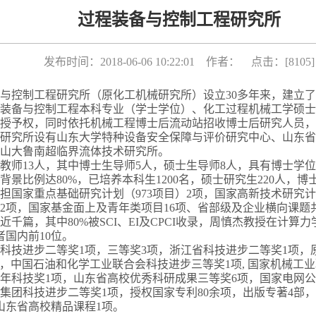
过程装备与控制工程研究所
发布时间：2018-06-06 10:22:01 作者： 点击：[
8105
]
与控制工程研究所（原化工机械研究所）设立
30
多年来，建立了
装备与控制工程本科专业（学士学位）、化工过程机械工学硕士
授予权，同时依托机械工程博士后流动站招收博士后研究人员，
研究所设有山东大学特种设备安全保障与评价研究中心、山东省
山大鲁南超临界流体技术研究所。
教师
13
人，其中博士生导师
5
人，硕士生导师
8
人，具有博士学位
背景比例达
80%
，已培养本科生
1200
名，硕士研究生
220
人，博
担国家重点基础研究计划（
973
项目）
2
项，国家高新技术研究计
2
项，国家基金面上及青年类项目
16
项、省部级及企业横向课题
近千篇，其中
80%
被
SCI
、
EI
及
CPCI
收录，周慎杰教授在计算力
者国内前
10
位。
科技进步二等奖
1
项，三等奖
3
项，浙江省科技进步二等奖
1
项，
，中国石油和化学工业联合会科技进步三等奖
1
项
,
国家机械工业
年科技奖
1
项，山东省高校优秀科研成果三等奖
6
项，国家电网公
集团科技进步二等奖
1
项，授权国家专利
80
余项，出版专著
4
部，
山东省高校精品课程
1
项。