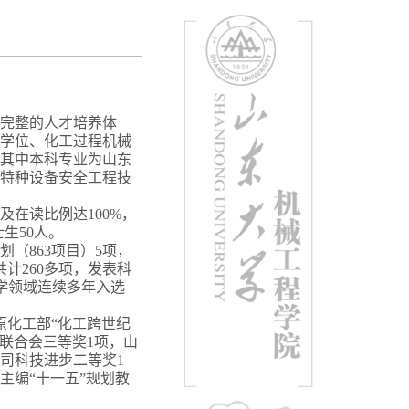
完整的人才培养体
学位、化工过程机械
其中本科专业为山东
特种设备安全工程技
及在读比例达
100%
，
士生
50
人。
划（
863
项目）
5
项，
共计
260
多项，发表科
学领域连续多年入选
原化工部
“
化工跨世纪
联合会三等奖
1
项，山
司科技进步二等奖
1
主编
“
十一五
”
规划教