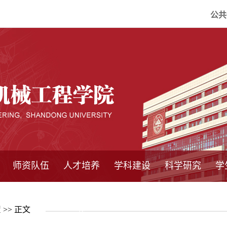
公共
师资队伍
人才培养
学科建设
科学研究
学
系所师资
教师队伍
导师介绍
博士后流动站
研究生学术论
研究生教育
卓越工程师
本科教育
继续教育
实践基地
培养方案
管理规章
实验中心
精品课程
国家重点学科
学科概况
985工程
211工程
大型仪器设备
仪器收费标准
仪器共享办法
固定资产管理
省工程中心
重点实验室
科研领域
科技政策
置
>> 正文
坛