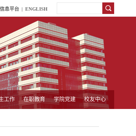
信息平台
|
ENGLISH
生工作
在职教育
学院党建
校友中心
中外合作教育
本专科教育
中心简介
工程博士
同力硕士
培训教育
首页
党员发展管理
样板支部建设
通知公告
工作动态
支部建设
身边榜样