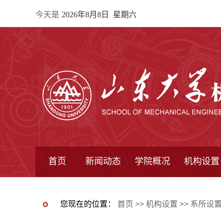
今天是
2026年8月8日 星期六
首页
新闻动态
学院概况
机构设置
通知公告
院所新闻
教学信息
学术动态
学院简报
学院简介
学院领导
办公指南
院长信箱
书记信箱
行政机构
系所设置
研究机构
学术组织
您现在的位置：
首页
>>
机构设置
>>
系所设