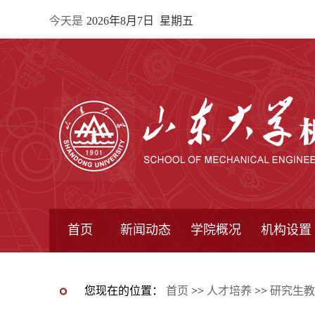
今天是
2026年8月7日 星期五
首页
新闻动态
学院概况
机构设置
通知公告
院所新闻
教学信息
学术动态
学院简报
学院简介
学院领导
办公指南
院长信箱
书记信箱
行政机构
系所设置
研究机构
学术组织
您现在的位置：
首页
>>
人才培养
>>
研究生教