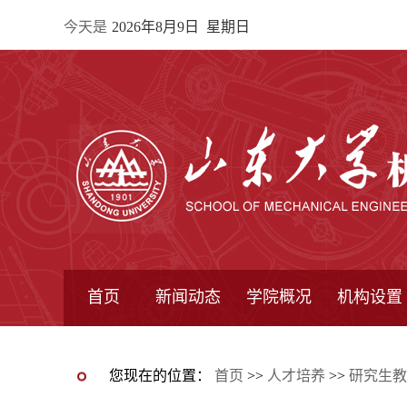
今天是
2026年8月9日 星期日
首页
新闻动态
学院概况
机构设置
通知公告
院所新闻
教学信息
学术动态
学院简报
学院简介
学院领导
办公指南
院长信箱
书记信箱
行政机构
系所设置
研究机构
学术组织
您现在的位置：
首页
>>
人才培养
>>
研究生教