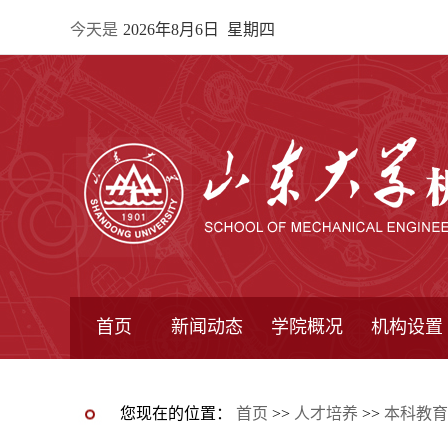
今天是
2026年8月6日 星期四
首页
新闻动态
学院概况
机构设置
通知公告
院所新闻
教学信息
学术动态
学院简报
学院简介
学院领导
办公指南
院长信箱
书记信箱
行政机构
系所设置
研究机构
学术组织
您现在的位置：
首页
>>
人才培养
>>
本科教育