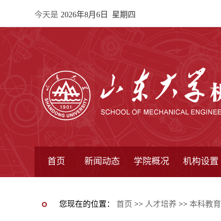
今天是
2026年8月6日 星期四
首页
新闻动态
学院概况
机构设置
通知公告
院所新闻
教学信息
学术动态
学院简报
学院简介
学院领导
办公指南
院长信箱
书记信箱
行政机构
系所设置
研究机构
学术组织
您现在的位置：
首页
>>
人才培养
>>
本科教育