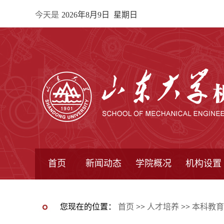
今天是
2026年8月9日 星期日
首页
新闻动态
学院概况
机构设置
通知公告
院所新闻
教学信息
学术动态
学院简报
学院简介
学院领导
办公指南
院长信箱
书记信箱
行政机构
系所设置
研究机构
学术组织
您现在的位置：
首页
>>
人才培养
>>
本科教育