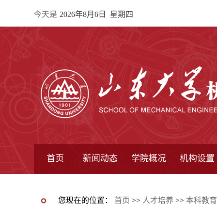
今天是
2026年8月6日 星期四
首页
新闻动态
学院概况
机构设置
通知公告
院所新闻
教学信息
学术动态
学院简报
学院简介
学院领导
办公指南
院长信箱
书记信箱
行政机构
系所设置
研究机构
学术组织
您现在的位置：
首页
>>
人才培养
>>
本科教育