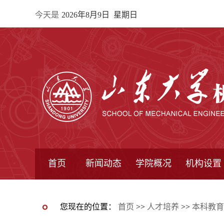
今天是
2026年8月9日 星期日
首页
新闻动态
学院概况
机构设置
通知公告
院所新闻
教学信息
学术动态
学院简报
学院简介
学院领导
办公指南
院长信箱
书记信箱
行政机构
系所设置
研究机构
学术组织
您现在的位置：
首页
>>
人才培养
>>
本科教育