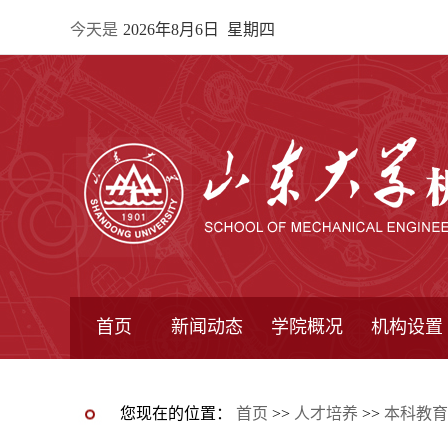
今天是
2026年8月6日 星期四
首页
新闻动态
学院概况
机构设置
通知公告
院所新闻
教学信息
学术动态
学院简报
学院简介
学院领导
办公指南
院长信箱
书记信箱
行政机构
系所设置
研究机构
学术组织
您现在的位置：
首页
>>
人才培养
>>
本科教育