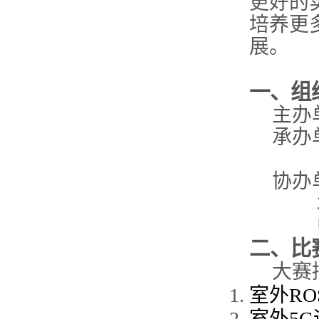
更好的
培养
更
展。
一、组
主办
承办
协办
二
、比
大赛
室外
RO
室外
5G