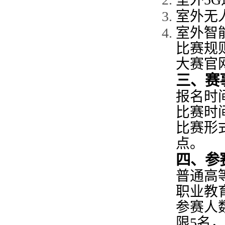
室外无
室外
智
比赛规
大赛官
三
、赛
报名时
比赛
时
比赛形
点。
四、参
普通
高
职业教
参赛
人
限
5
名，