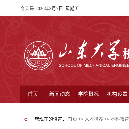
今天是
2026年8月7日 星期五
首页
新闻动态
学院概况
机构设置
通知公告
院所新闻
教学信息
学术动态
学院简报
学院简介
学院领导
办公指南
院长信箱
书记信箱
行政机构
系所设置
研究机构
学术组织
您现在的位置：
首页
>>
人才培养
>>
本科教育