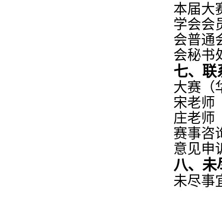
本届大
学会会
会普通
会秘书
七、联
大赛
（
宋
老师
庄老师
赛事咨
意见申
八、未
未尽事