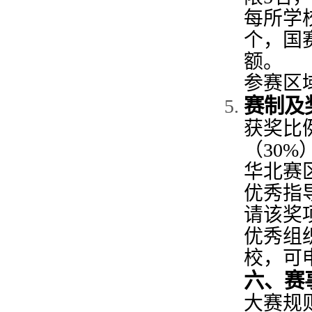
每所学
个，国
额。
参赛区
赛制及
获奖比
（
3
0
%
华北赛
优秀指
请该奖
优秀组
校，可
六、赛
大赛
规