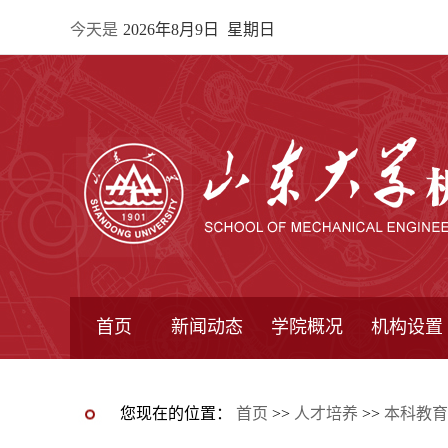
今天是
2026年8月9日 星期日
首页
新闻动态
学院概况
机构设置
通知公告
院所新闻
教学信息
学术动态
学院简报
学院简介
学院领导
办公指南
院长信箱
书记信箱
行政机构
系所设置
研究机构
学术组织
您现在的位置：
首页
>>
人才培养
>>
本科教育