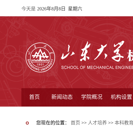
今天是
2026年8月8日 星期六
首页
新闻动态
学院概况
机构设置
通知公告
院所新闻
教学信息
学术动态
学院简报
学院简介
学院领导
办公指南
院长信箱
书记信箱
行政机构
系所设置
研究机构
学术组织
您现在的位置：
首页
>>
人才培养
>>
本科教