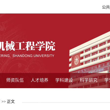
公共
师资队伍
人才培养
学科建设
科学研究
学
系所师资
教师队伍
导师介绍
博士后流动站
研究生学术论
研究生教育
卓越工程师
本科教育
继续教育
实践基地
培养方案
管理规章
实验中心
精品课程
国家重点学科
学科概况
985工程
211工程
大型仪器设备
仪器收费标准
仪器共享办法
固定资产管理
省工程中心
重点实验室
科研领域
科技政策
育
>> 正文
坛