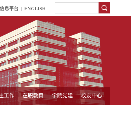
信息平台
|
ENGLISH
生工作
在职教育
学院党建
校友中心
中外合作教育
本专科教育
中心简介
工程博士
同力硕士
培训教育
首页
党员发展管理
样板支部建设
通知公告
工作动态
支部建设
身边榜样