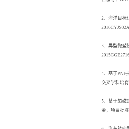
2．海洋目标
2016CYJS02
3．异型微塑
2015GGE271
4．基于PN
交叉学科培育
5．基于超磁
金，项目批准号：
6．汽车转向