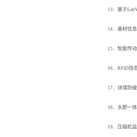
13．基于La
14．基材信
15．智能传
16．RFI
17．块煤防
18．水肥一
19．压缩机