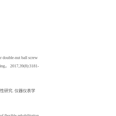
 double-nut ball screw
ering， 2017,39(8):3181-
性研究. 仪器仪表学
lexible rehabilitation