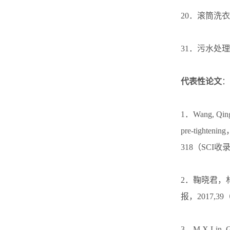
20．滚筒洗
31．污水处
代表性论文
：
1．Wang, Qingdo
pre-tightening
318（SCI收
2．鞠晓君，
报，2017,39
3．M X Lin, G 