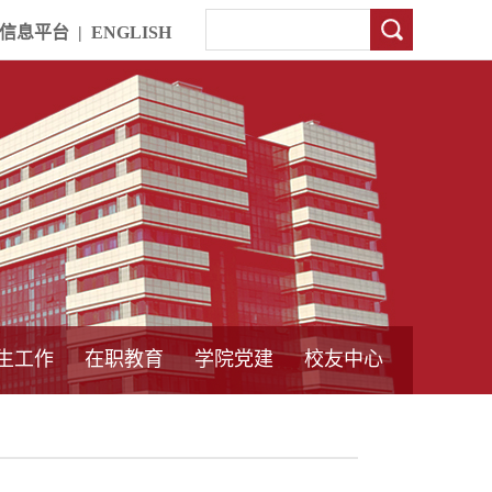
信息平台
|
ENGLISH
生工作
在职教育
学院党建
校友中心
中外合作教育
本专科教育
中心简介
工程博士
同力硕士
培训教育
首页
党员发展管理
样板支部建设
通知公告
工作动态
支部建设
身边榜样