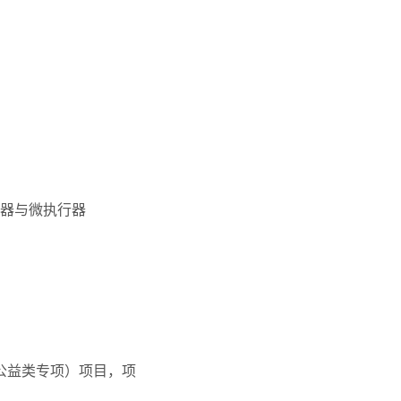
器与微执行器
公益类专项）项目，项