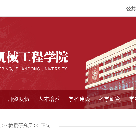
公共
师资队伍
人才培养
学科建设
科学研究
学
系所师资
教师队伍
导师介绍
博士后流动站
研究生学术论
研究生教育
卓越工程师
本科教育
继续教育
实践基地
培养方案
管理规章
实验中心
精品课程
国家重点学科
学科概况
985工程
211工程
大型仪器设备
仪器收费标准
仪器共享办法
固定资产管理
省工程中心
重点实验室
科研领域
科技政策
伍
>>
教授研究员
>> 正文
坛