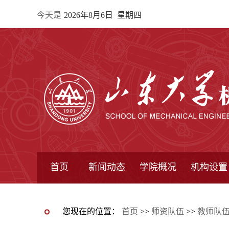
今天是
2026年8月6日 星期四
首页
新闻动态
学院概况
机构设置
通知公告
院所新闻
教学信息
学术动态
学院简报
学院简介
学院领导
办公指南
院长信箱
书记信箱
行政机构
系所设置
研究机构
学术组织
您现在的位置：
首页
>>
师资队伍
>>
教师队