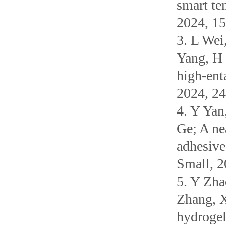
smart te
2024, 
3. L Wei
Yang, H 
high-ent
2024, 
4. Y Yan
Ge; A ne
adhesive
Small,
5. Y Zha
Zhang, X
hydrogel