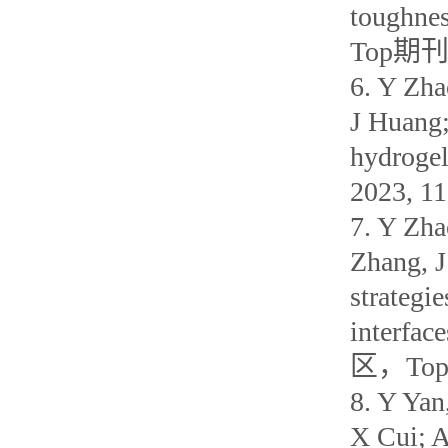
toughne
Top期刊
6. Y Zha
J Huang;
hydrogels
2023, 
7. Y Zha
Zhang, J
strategi
interfac
区，To
8. Y Yan
X Cui; A