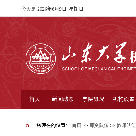
今天是
2026年8月9日 星期日
首页
新闻动态
学院概况
机构设置
通知公告
院所新闻
教学信息
学术动态
学院简报
学院简介
学院领导
办公指南
院长信箱
书记信箱
行政机构
系所设置
研究机构
学术组织
您现在的位置：
首页
>>
师资队伍
>>
教师队伍