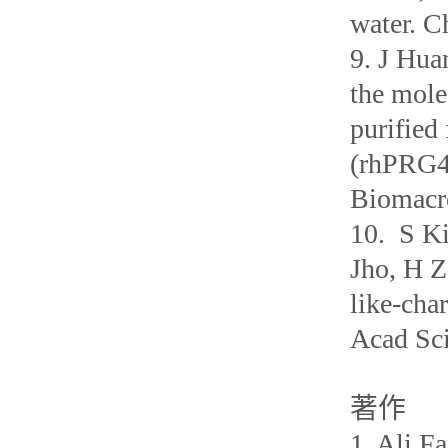
water.
9. J Hua
the mole
purified
(rhPRG4)
Biomacr
10. S K
Jho, H Z
like-cha
Acad S
著作
1. Ali 