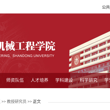
公共
师资队伍
人才培养
学科建设
科学研究
学
系所师资
教师队伍
导师介绍
博士后流动站
研究生学术论
研究生教育
卓越工程师
本科教育
继续教育
实践基地
培养方案
管理规章
实验中心
精品课程
国家重点学科
学科概况
985工程
211工程
大型仪器设备
仪器收费标准
仪器共享办法
固定资产管理
省工程中心
重点实验室
科研领域
科技政策
伍
>>
教授研究员
>> 正文
坛