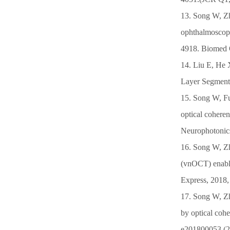
13. Song W, Zh
ophthalmoscopy
4918. Biomed O
14. Liu E, He 
Layer Segment
15. Song W, Fu 
optical cohere
Neurophotonics
16. Song W, Zh
(vnOCT) enables
Express, 2018,
17. Song W, Zh
by optical coh
e201800053 (2