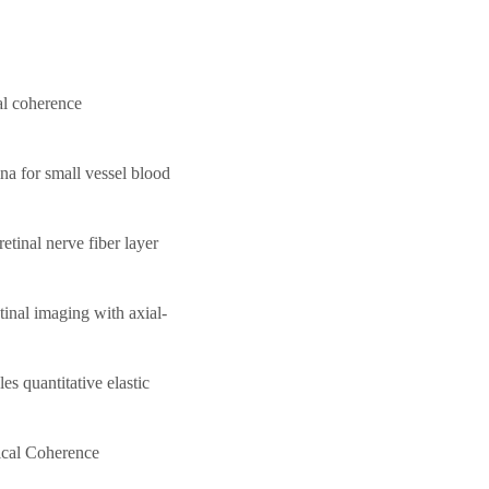
al coherence
na for small vessel blood
tinal nerve fiber layer
inal imaging with axial-
s quantitative elastic
ical Coherence