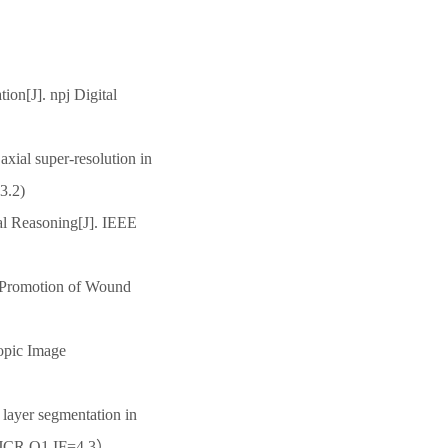
ion[J]. npj Digital
xial super-resolution in
3.2)
al Reasoning[J]. IEEE
e Promotion of Wound
opic Image
l layer segmentation in
3.（JCR Q1,IF=4.3）