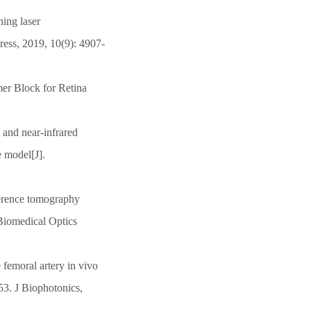
ing laser
ress, 2019, 10(9): 4907-
er Block for Retina
e and near-infrared
 model[J].
herence tomography
 Biomedical Optics
femoral artery in vivo
53. J Biophotonics,