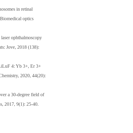
osomes in retinal
 Biomedical optics
g laser ophthalmoscopy
s: Jove, 2018 (138):
 LiLuF 4: Yb 3+, Er 3+
Chemistry, 2020, 44(20):
ver a 30-degree field of
, 2017, 9(1): 25-40.