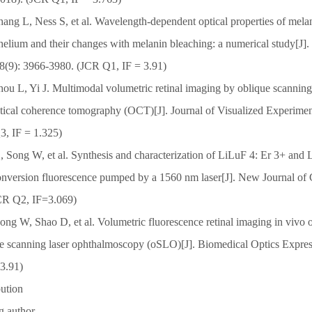
ang L, Ness S, et al. Wavelength-dependent optical properties of melan
helium and their changes with melanin bleaching: a numerical study[J].
 8(9): 3966-3980. (JCR Q1, IF = 3.91)
ou L, Yi J. Multimodal volumetric retinal imaging by oblique scannin
ical coherence tomography (OCT)[J]. Journal of Visualized Experiment
, IF = 1.325)
S, Song W, et al. Synthesis and characterization of LiLuF 4: Er 3+ and
onversion fluorescence pumped by a 1560 nm laser[J]. New Journal of 
CR Q2, IF=3.069)
ng W, Shao D, et al. Volumetric fluorescence retinal imaging in vivo o
e scanning laser ophthalmoscopy (oSLO)[J]. Biomedical Optics Express
3.91)
bution
g author