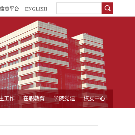
信息平台
|
ENGLISH
生工作
在职教育
学院党建
校友中心
中外合作教育
本专科教育
中心简介
工程博士
同力硕士
培训教育
首页
党员发展管理
样板支部建设
通知公告
工作动态
支部建设
身边榜样