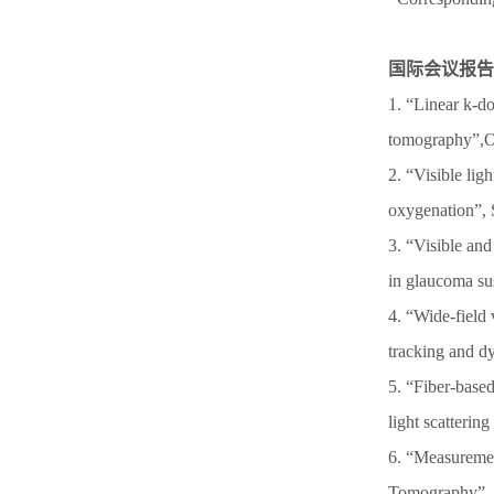
国际会议报告
1. “Linear k-do
tomography”,O
2. “Visible li
oxygenation”,
3. “Visible and
in glaucoma su
4. “Wide-field
tracking and d
5. “Fiber-based
light scatteri
6. “Measuremen
Tomography”, 