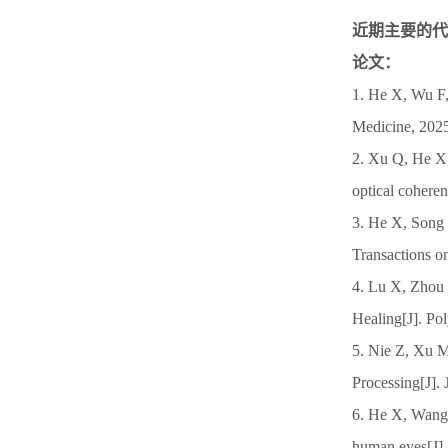
近期主要的代
论文：
1. He X, Wu F, 
Medicine, 2025
2. Xu Q, He X,
optical cohere
3. He X, Song 
Transactions 
4. Lu X, Zhou 
Healing[J]. P
5. Nie Z, Xu M
Processing[J]
6. He X, Wang Y
human eyes[J]