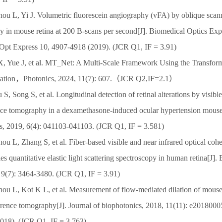
ou L, Yi J. Volumetric fluorescein angiography (vFA) by oblique scann
 in mouse retina at 200 B-scans per second[J]. Biomedical Optics Exp
pt Express 10, 4907-4918 (2019). (JCR Q1, IF = 3.91)
X, Yue J, et al. MT_Net: A Multi-Scale Framework Using the Transform
ation，Photonics, 2024, 11(7): 607.（JCR Q2,IF=2.1）
S, Song S, et al. Longitudinal detection of retinal alterations by visibl
nce tomography in a dexamethasone-induced ocular hypertension mouse
, 2019, 6(4): 041103-041103. (JCR Q1, IF = 3.581)
ou L, Zhang S, et al. Fiber-based visible and near infrared optical co
 quantitative elastic light scattering spectroscopy in human retina[J].
 9(7): 3464-3480. (JCR Q1, IF = 3.91)
ou L, Kot K L, et al. Measurement of flow‐mediated dilation of mouse 
erence tomography[J]. Journal of biophotonics, 2018, 11(11): e2018000
018). (JCR Q1, IF = 3.763)