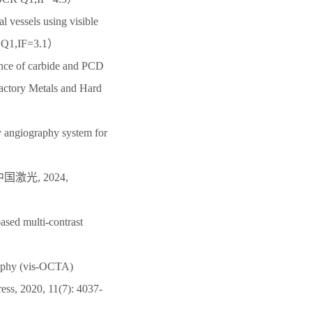
l vessels using visible
CR Q1,IF=3.1）
ance of carbide and PCD
ractory Metals and Hard
y angiography system for
激光, 2024,
ased multi-contrast
raphy (vis-OCTA)
ress, 2020, 11(7): 4037-