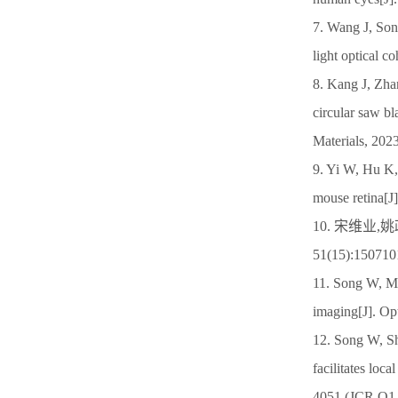
7. Wang J, Song
light optical 
8. Kang J, Zha
circular saw bl
Materials, 20
9. Yi W, Hu K,
mouse retina[J
10. 宋维业,
51(15):1507
11. Song W, Mat
imaging[J]. Op
12. Song W, Sh
facilitates loc
4051.(JCR Q1,