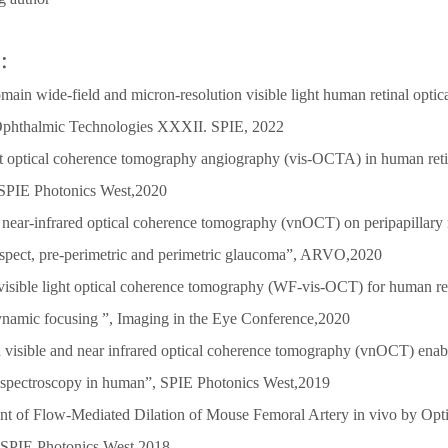
：
main wide-field and micron-resolution visible light human retinal optic
phthalmic Technologies XXXII. SPIE, 2022
ght optical coherence tomography angiography (vis-OCTA) in human reti
 SPIE Photonics West,2020
 near-infrared optical coherence tomography (vnOCT) on peripapillary re
spect, pre-perimetric and perimetric glaucoma”, ARVO,2020
 visible light optical coherence tomography (WF-vis-OCT) for human ret
ynamic focusing ”, Imaging in the Eye Conference,2020
 visible and near infrared optical coherence tomography (vnOCT) enable
ng spectroscopy in human”, SPIE Photonics West,2019
t of Flow-Mediated Dilation of Mouse Femoral Artery in vivo by Opt
SPIE Photonics West,2018