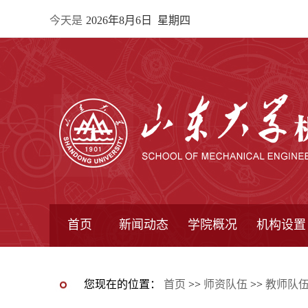
今天是
2026年8月6日 星期四
首页
新闻动态
学院概况
机构设置
通知公告
院所新闻
教学信息
学术动态
学院简报
学院简介
学院领导
办公指南
院长信箱
书记信箱
行政机构
系所设置
研究机构
学术组织
您现在的位置：
首页
>>
师资队伍
>>
教师队