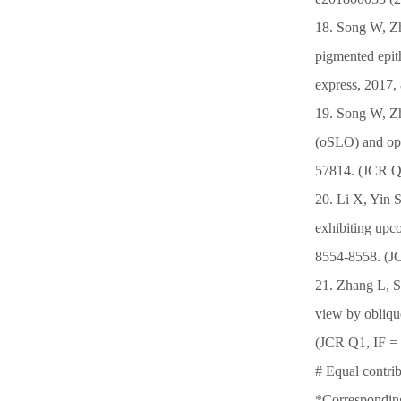
18. Song W, Zh
pigmented epit
express, 2017,
19. Song W, Zh
(oSLO) and opt
57814. (JCR Q3
20. Li X, Yin 
exhibiting upc
8554-8558. (J
21. Zhang L, So
view by obliqu
(JCR Q1, IF = 
# Equal contri
*Correspondin