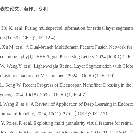
表性论文、著作、专利
Hu K, et al. Fusing multispectral information for retinal layer segmentat
, 8(1): 39.(JCR Q1, IF=12.4)
 Xu M, et al. A Dual-branch Multidomain Feature Fusion Network for a
nce tomography[J]. IEEE Signal Processing Letters, 2024.(JCR Q2, IF=
W, Wang Y, et al. Light-weight Retinal Layer Segmentation with Glob
on Instrumentation and Measurement, 2024.（JCR Q1,IF=5.6）
L, Song W. Recent Progress of Electrospun Nanofiber Dressing in th
olymers, 2024, 16(18): 2596.（JCR Q1,IF=4.7）
, Wang Z, et al. A Review of Application of Deep Learning in Endosc
. Journal of Imaging, 2024, 10(11): 275.（JCR Q3,IF=2.7）
, Poiesi F, et al. Exploiting multi-granularity visual features for retina
. Frontiers in Bioengineering and Biotechnology, 2023, 11: 119180