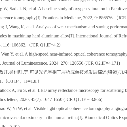
 W, Sadlak N, et al. A baseline study of oxygen saturation in Parafovea
coherence tomography[J]. Frontiers in Medicine, 2022, 9: 886576.（J
ng J, Wang K, et al. Analysis of wear mechanism and sawing perform
ades in machining hard aluminum alloy[J]. International Journal of Ref
23, 116: 106362.（JCR Q1,IF=4.2）
 Wan Y, et al. A high-speed near-infrared optical coherence tomograph
]. Journal of Luminescence, 2024, 270: 120550.(JCR Q2,IF=4.171)
姚政开,吴付旺,等.可见光光学相干层析成像技术发展综述(特邀)[J].中国
101.（Q3 B4，IF=1.8.）
lock A, Fu S, et al. LED array reflectance microscopy for scattering-b
tics letters, 2020, 45(7): 1647-1650.(JCR Q1, IF = 3.866)
ao W, Yi W, et al. Visible light optical coherence tomography angiog
al microvascular oximetry in the human retina[J]. Biomedical Optics Exp
 IF = 3.91)