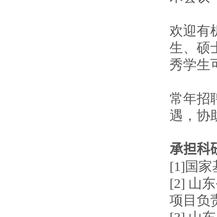
欢迎有
生、硕
秀学生
常年招
遇，协
承担科
[1]国
[2] 
项目负