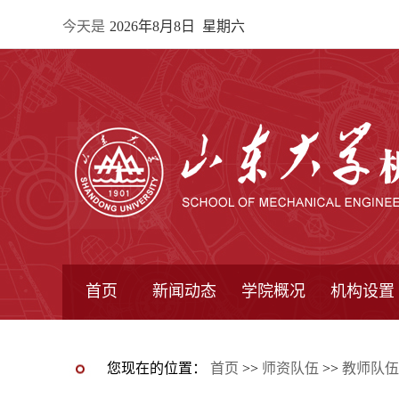
今天是
2026年8月8日 星期六
首页
新闻动态
学院概况
机构设置
通知公告
院所新闻
教学信息
学术动态
学院简报
学院简介
学院领导
办公指南
院长信箱
书记信箱
行政机构
系所设置
研究机构
学术组织
您现在的位置：
首页
>>
师资队伍
>>
教师队伍