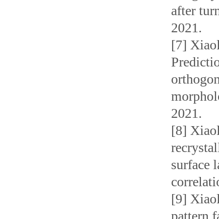
after tu
2021.
[7] Xiao
Predicti
orthogon
morpholo
2021.
[8] Xiao
recrysta
surface 
correlat
[9] Xiao
pattern 