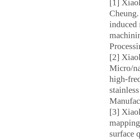
[1] Xiao
Cheung. 
induced 
machinin
Processi
[2] Xiao
Micro/na
high-fre
stainles
Manufact
[3] Xiao
mapping 
surface 