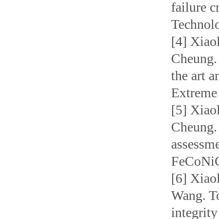
failure 
Technolo
[4] Xiao
Cheung. 
the art a
Extreme 
[5] Xiao
Cheung. 
assessme
FeCoNiCr
[6] Xiao
Wang. To
integrit