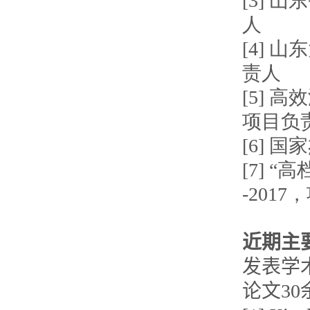
[3] 
人
[4] 
责人
[5] 
项目负
[6] 
[7] 
-201
近期主
发表学
论文3
0