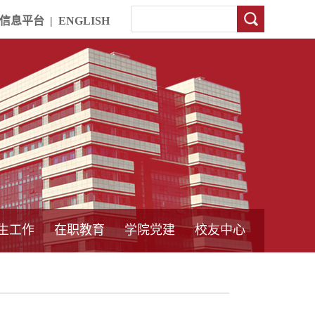
信息平台
|
ENGLISH
生工作
在职教育
学院党建
校友中心
中外合作教育
本专科教育
中心简介
工程博士
同力硕士
培训教育
首页
党员发展管理
样板支部建设
通知公告
工作动态
支部建设
身边榜样