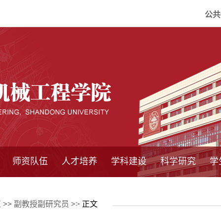
公共
师资队伍
人才培养
学科建设
科学研究
学
系所师资
教师队伍
导师介绍
博士后流动站
研究生学术论
研究生教育
卓越工程师
本科教育
继续教育
实践基地
培养方案
管理规章
实验中心
精品课程
国家重点学科
学科概况
985工程
211工程
大型仪器设备
仪器收费标准
仪器共享办法
固定资产管理
省工程中心
重点实验室
科研领域
科技政策
伍
>>
副教授副研究员
>> 正文
坛