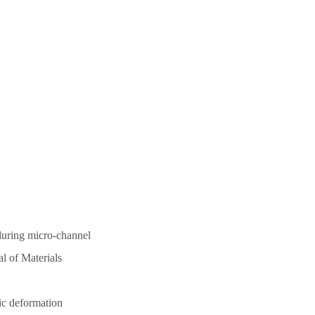
 during micro-channel
l of Materials
tic deformation