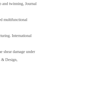
ip and twinning, Journal
ed multifunctional
turing. International
the shear damage under
ls & Design,