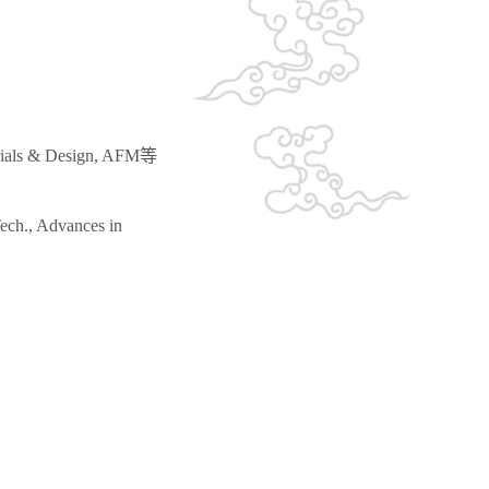
erials & Design, AFM等
Tech., Advances in
；