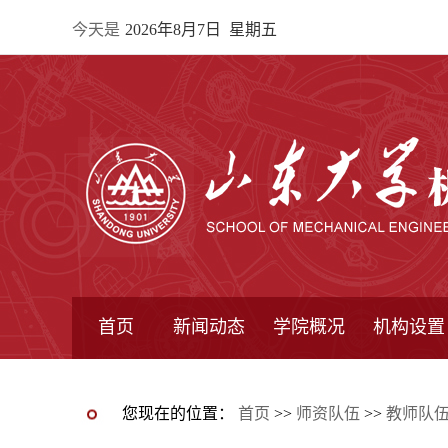
今天是
2026年8月7日 星期五
首页
新闻动态
学院概况
机构设置
通知公告
院所新闻
教学信息
学术动态
学院简报
学院简介
学院领导
办公指南
院长信箱
书记信箱
行政机构
系所设置
研究机构
学术组织
您现在的位置：
首页
>>
师资队伍
>>
教师队