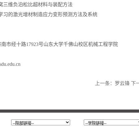
种仿蜂窝三维负泊松比超材料与装配方法
学习的激光增材制造应力变形预测方法及系统
济南市经十路17923号山东大学千佛山校区机械工程学院
du.edu.cn
上一条：
罗云锋
下