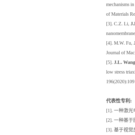
mechanisms in T
of Materials R
[3]. C.Z. Li,
J
nanomembrane.
[4]. M.W. Fu,
Journal of Ma
[5].
J.L. Wan
low stress tria
196(2020):109
代表性专利:
[1]. 一种
[2]. 一
[3]. 基