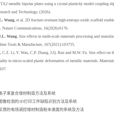
A2 metallic bipolar plates using a crystal plasticity model coupling sl
esearch and Technology, (2026).
.L. Wang
, et al. 2D fracture-resistant high-entropy-oxide scaffold enabl
 Nature Communications, 16(2026):6176.
J.L. Wang
, Size effects in multi-scale materials processing and manufac
chine Tools & Manufacture, 167(2021):103755.
g
, C.Z. Li, Y. Wan, C.P. Zhang, J.Q. Ran and M.W. Fu. Size effect on 
xiality in micro-scaled plastic deformation of metallic materials. Materia
107.
激光电子束复合增材制造方法及系统
种基于图像检测的3D打印工件缺陷识别方法及系统
于视觉反馈的电场调控增材制造粉末速度的系统及方法