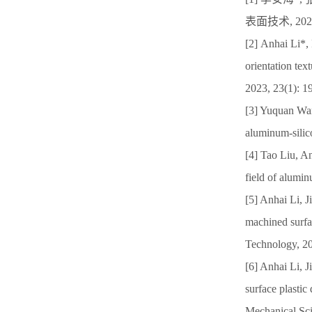
表面技术, 2023, 
[2] Anhai Li*,
orientation tex
2023, 23(1): 19
[3] Yuquan Wan
aluminum-silic
[4] Tao Liu, A
field of alumin
[5] Anhai Li, J
machined surfac
Technology, 2
[6] Anhai Li, 
surface plastic
Mechanical Sci