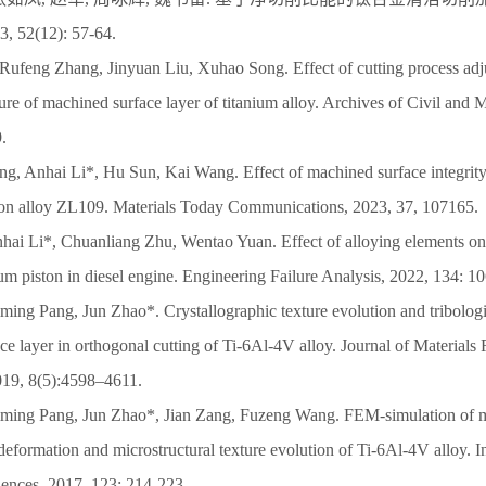
52(12): 57-64.
 Rufeng Zhang, Jinyuan Liu, Xuhao Song. Effect of cutting process adj
ture of machined surface layer of titanium alloy. Archives of Civil and
.
g, Anhai Li*, Hu Sun, Kai Wang. Effect of machined surface integrity 
on alloy ZL109. Materials Today Communications, 2023, 37, 107165.
nhai Li*, Chuanliang Zhu, Wentao Yuan. Effect of alloying elements on
um piston in diesel engine. Engineering Failure Analysis, 2022, 134: 1
iming Pang, Jun Zhao*. Crystallographic texture evolution and tribolog
e layer in orthogonal cutting of Ti-6Al-4V alloy. Journal of Materials
019, 8(5):4598–4611.
Jiming Pang, Jun Zhao*, Jian Zang, Fuzeng Wang. FEM-simulation of 
 deformation and microstructural texture evolution of Ti-6Al-4V alloy. In
ences, 2017, 123: 214-223.