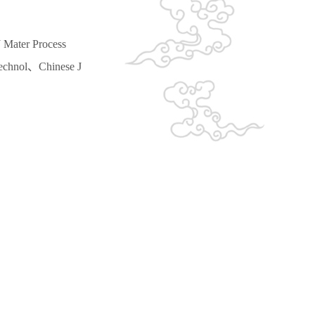
ter Process
echnol、Chinese J