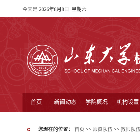
今天是
2026年8月8日 星期六
首页
新闻动态
学院概况
机构设置
通知公告
院所新闻
教学信息
学术动态
学院简报
学院简介
学院领导
办公指南
院长信箱
书记信箱
行政机构
系所设置
研究机构
学术组织
您现在的位置：
首页
>>
师资队伍
>>
教师队