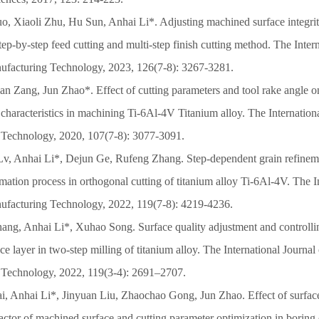
o, Xiaoli Zhu, Hu Sun, Anhai Li*. Adjusting machined surface integri
tep-by-step feed cutting and multi-step finish cutting method. The Intern
facturing Technology, 2023, 126(7-8): 3267-3281.
ian Zang, Jun Zhao*. Effect of cutting parameters and tool rake angle o
 characteristics in machining Ti-6Al-4V Titanium alloy. The Internatio
Technology, 2020, 107(7-8): 3077-3091.
v, Anhai Li*, Dejun Ge, Rufeng Zhang. Step-dependent grain refine
mation process in orthogonal cutting of titanium alloy Ti-6Al-4V. The I
facturing Technology, 2022, 119(7-8): 4219-4236.
ang, Anhai Li*, Xuhao Song. Surface quality adjustment and controll
e layer in two-step milling of titanium alloy. The International Journa
 Technology, 2022, 119(3-4): 2691–2707.
ai, Anhai Li*, Jinyuan Liu, Zhaochao Gong, Jun Zhao. Effect of surfac
actor of machined surface and cutting parameter optimization in boring o