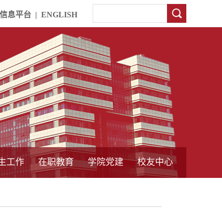
信息平台
|
ENGLISH
生工作
在职教育
学院党建
校友中心
中外合作教育
本专科教育
中心简介
工程博士
同力硕士
培训教育
首页
党员发展管理
样板支部建设
通知公告
工作动态
支部建设
身边榜样