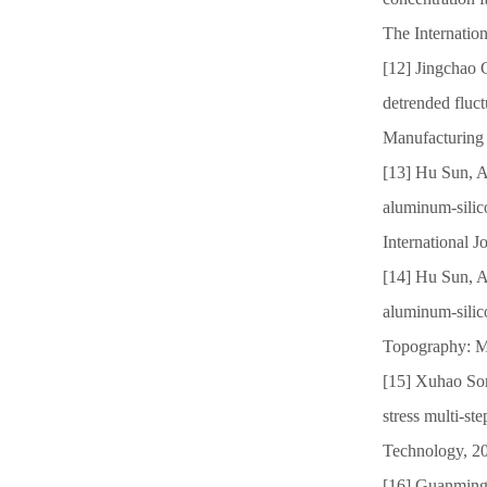
The Internatio
[12] Jingchao 
detrended fluc
Manufacturing
[13] Hu Sun, A
aluminum-silic
International 
[14] Hu Sun, A
aluminum-silico
Topography: Me
[15] Xuhao Son
stress multi-st
Technology, 2
[16] Guanming 