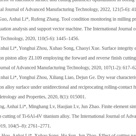
nal Journal of Advanced Manufacturing Technology, 2022, 121(5-6): 
Guo, Anhai Li*, Rufeng Zhang. Tool condition monitoring in milling pro
tuation analysis and support vector machine. The International Journal
 Technology, 2020, 110(5-6): 1445–1456.
nhai Li*, Yonghui Zhou, Xuhao Song, Chaoyi Xue. Surface integrity 
on piston alloy ZL109 employing the forward and reverse finish cuttin
Journal of Advanced Manufacturing Technology, 2020, 107(1-2): 617–6
nhai Li*, Yonghui Zhou, Xiliang Liao, Dejun Ge. Dry wear characteri
n alloy surface under unidirectional and reciprocating rolling-contact fr
trology and Properties, 2020, 8(1): 015001.
g, Anhai Li*, Minghang Lv, Haojian Lv, Jun Zhao. Finite element simu
ep cutting of Ti-6Al-4V titanium alloy. The International Journal of A
019, 104(5–8): 2761–2771.
Hou, Anhai Li*, Xuhao Song, Hu Sun, Jun Zhao. Effect of cutting par