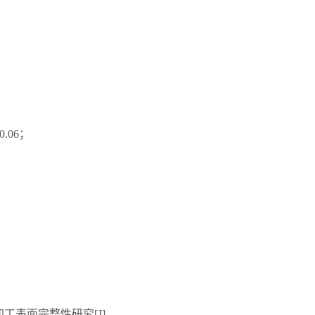
；
0.06；
加工表面完整性研究[J].