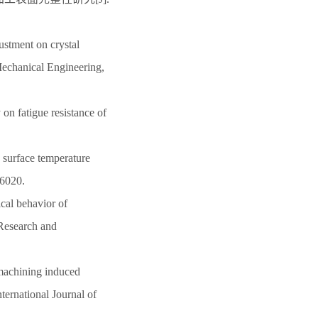
ustment on crystal
 Mechanical Engineering,
on fatigue resistance of
 surface temperature
06020.
ical behavior of
 Research and
machining induced
ternational Journal of