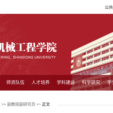
公共
师资队伍
人才培养
学科建设
科学研究
学
系所师资
教师队伍
导师介绍
博士后流动站
研究生学术论
研究生教育
卓越工程师
本科教育
继续教育
实践基地
培养方案
管理规章
实验中心
精品课程
国家重点学科
学科概况
985工程
211工程
大型仪器设备
仪器收费标准
仪器共享办法
固定资产管理
省工程中心
重点实验室
科研领域
科技政策
伍
>>
副教授副研究员
>> 正文
坛