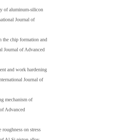
ty of aluminum-silicon
ational Journal of
n the chip formation and
nal Journal of Advanced
ment and work hardening
nternational Journal of
ing mechanism of
l of Advanced
e roughness on stress
f Al-Si piston alloy.