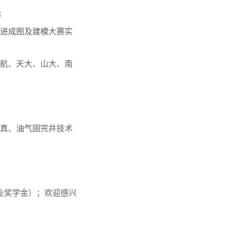
等
进成图及建模大赛实
航、天大、山大、南
真、油气固完井技术
业奖学金）；欢迎感兴