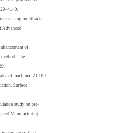
4129–4140.
cess using multifractal
 of Advanced
enhancement of
g method. The
29.
stics of machined ZL109
iction. Surface
lation study on pre-
dvanced Manufacturing
ameters on surface