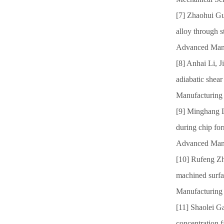
[7] Zhaohui Gu
alloy through s
Advanced Manu
[8] Anhai Li, J
adiabatic shear
Manufacturing 
[9] Minghang L
during chip for
Advanced Manu
[10] Rufeng Zh
machined surfac
Manufacturing
[11] Shaolei G
concentration f