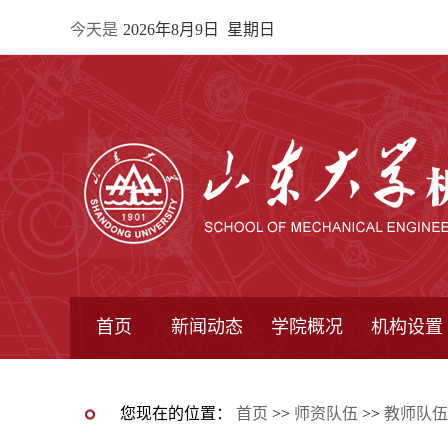
今天是
2026年8月9日 星期日
首页
新闻动态
学院概况
机构设置
通知公告
院所新闻
教学信息
学术动态
学院简报
学院简介
学院领导
办公指南
院长信箱
书记信箱
行政机构
系所设置
研究机构
学术组织
您现在的位置：
首页
>>
师资队伍
>>
教师队伍