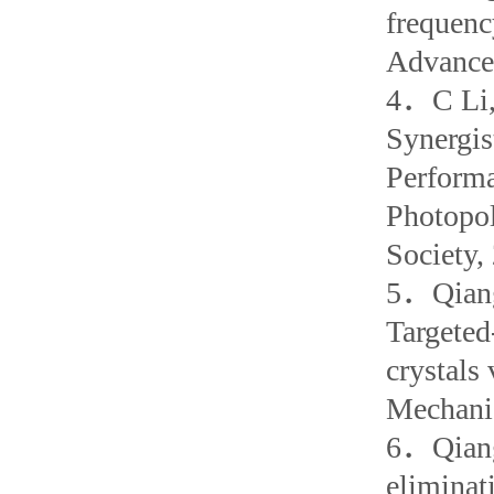
frequenc
Advances
4
．
C Li
Synergis
Performa
Photopol
Society,
5
．
Qian
Targeted
crystals 
Mechanic
6
．
Qia
eliminat