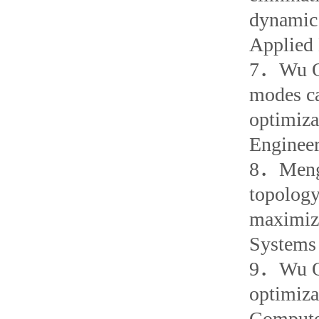
dynamic 
Applied 
7
．
Wu 
modes ca
optimiza
Engineer
8
．
Meng
topology
maximiza
Systems 
9
．
Wu Q
optimiza
Compute