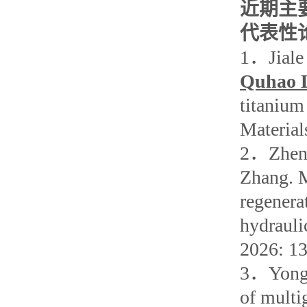
近期主
代表性
1
．
Jial
Quhao 
titanium 
Material
2
．
Zhen
Zhang. M
regenera
hydrauli
2026: 1
3
．
Yong
of multi