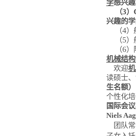
学
感兴趣
3
（
）
兴趣的学
4
（
）
5
（
）
6
（
）
机械结构
欢迎
机
读硕士、
生名额
）
个性化培
国际会议
Niels Aag
团队常
子女入托