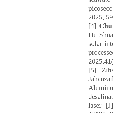
picoseco
2025
,
59
[4]
Chu
Hu Shua
solar in
proce
2025,41
[5]
Zih
Jahanza
Aluminu
desalin
laser [