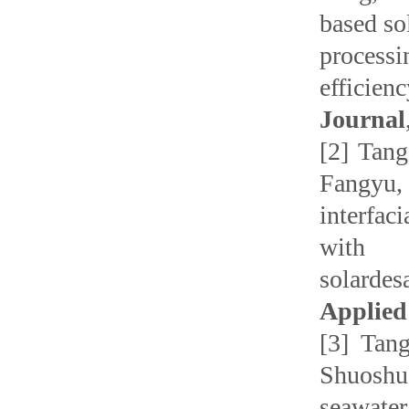
based so
process
efficien
Journal
[2] Tan
Fangyu,
interfac
with 
solardes
Applied
[3] Tan
Shuoshu
seawate