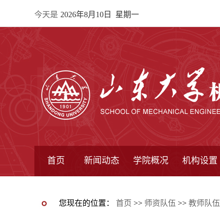
今天是
2026年8月10日 星期一
首页
新闻动态
学院概况
机构设置
通知公告
院所新闻
教学信息
学术动态
学院简报
学院简介
学院领导
办公指南
院长信箱
书记信箱
行政机构
系所设置
研究机构
学术组织
您现在的位置：
首页
>>
师资队伍
>>
教师队伍