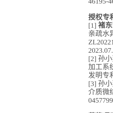
46195-4
授权专
[1]
褚东
亲疏水
ZL20
2023.07
[2] 孙
加工系统
发明专利，
[3] 孙
介质微结
04577