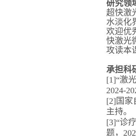
研究领
超快激
水淡化
欢迎优
快激光
攻读本
承担科
[1]
2024-
[2]国
主持。
[3]
题，202