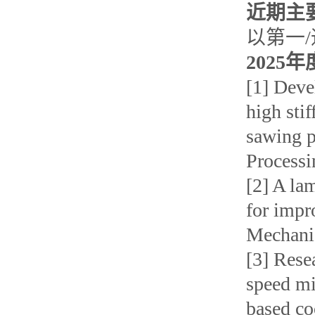
近期主
以第一
2025年
[1] Deve
high sti
sawing p
Processi
[2] A la
for impr
Mechanic
[3] Rese
speed mi
based co