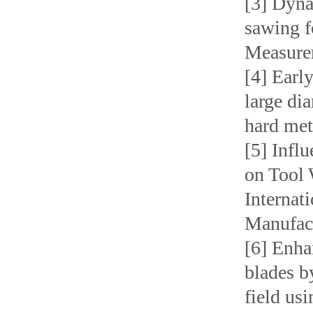
[3] Dyna
sawing f
Measure
[4] Earl
large di
hard met
[5] Infl
on Tool 
Internat
Manufact
[6] Enha
blades b
field us