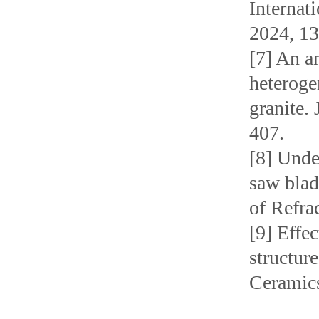
Internat
2024, 13
[7] An a
heteroge
granite.
407.
[8] Unde
saw blad
of Refra
[9] Effe
structur
Ceramics