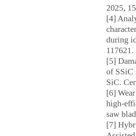
2025, 15
[4] Analy
character
during i
117621.
[5] Dama
of SSiC 
SiC. Cer
[6] Wear
high-eff
saw blad
[7] Hybr
Assiste