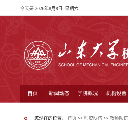
今天是
2026年8月8日 星期六
首页
新闻动态
学院概况
机构设置
通知公告
院所新闻
教学信息
学术动态
学院简报
学院简介
学院领导
办公指南
院长信箱
书记信箱
行政机构
系所设置
研究机构
学术组织
您现在的位置：
首页
>>
师资队伍
>>
教师队伍