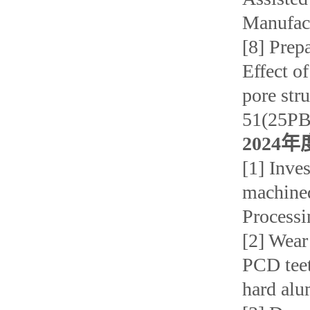
Manufact
[8] Prep
Effect o
pore str
51(25PB
2024年
[1] Inve
machined
Processi
[2] Wear
PCD teet
hard alu