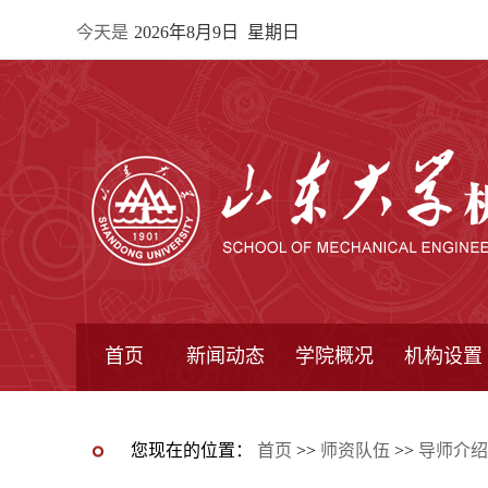
今天是
2026年8月9日 星期日
首页
新闻动态
学院概况
机构设置
通知公告
院所新闻
教学信息
学术动态
学院简报
学院简介
学院领导
办公指南
院长信箱
书记信箱
行政机构
系所设置
研究机构
学术组织
您现在的位置：
首页
>>
师资队伍
>>
导师介绍