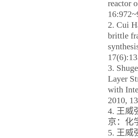
reactor 
16:972~
2. Cui H
brittle f
synthesi
17(6):1
3. Shuge
Layer St
with Int
2010, 1
4. 王
京：化学
5. 王威