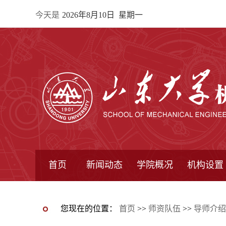
今天是
2026年8月10日 星期一
首页
新闻动态
学院概况
机构设置
通知公告
院所新闻
教学信息
学术动态
学院简报
学院简介
学院领导
办公指南
院长信箱
书记信箱
行政机构
系所设置
研究机构
学术组织
您现在的位置：
首页
>>
师资队伍
>>
导师介绍