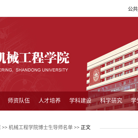
公共
师资队伍
人才培养
学科建设
科学研究
学
系所师资
教师队伍
导师介绍
博士后流动站
研究生学术论
研究生教育
卓越工程师
本科教育
继续教育
实践基地
培养方案
管理规章
实验中心
精品课程
国家重点学科
学科概况
985工程
211工程
大型仪器设备
仪器收费标准
仪器共享办法
固定资产管理
省工程中心
重点实验室
科研领域
科技政策
绍
>>
机械工程学院博士生导师名单
>> 正文
坛