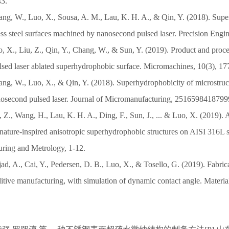
43.
hang, W., Luo, X., Sousa, A. M., Lau, K. H. A., & Qin, Y. (2018). Supe
ess steel surfaces machined by nanosecond pulsed laser. Precision Engi
o, X., Liu, Z., Qin, Y., Chang, W., & Sun, Y. (2019). Product and proces
sed laser ablated superhydrophobic surface. Micromachines, 10(3), 17
hang, W., Luo, X., & Qin, Y. (2018). Superhydrophobicity of microstruc
nosecond pulsed laser. Journal of Micromanufacturing, 2516598418799
, Z., Wang, H., Lau, K. H. A., Ding, F., Sun, J., ... & Luo, X. (2019). 
ature-inspired anisotropic superhydrophobic structures on AISI 316L st
ring and Metrology, 1-12.
d, A., Cai, Y., Pedersen, D. B., Luo, X., & Tosello, G. (2019). Fabric
ditive manufacturing, with simulation of dynamic contact angle. Materi