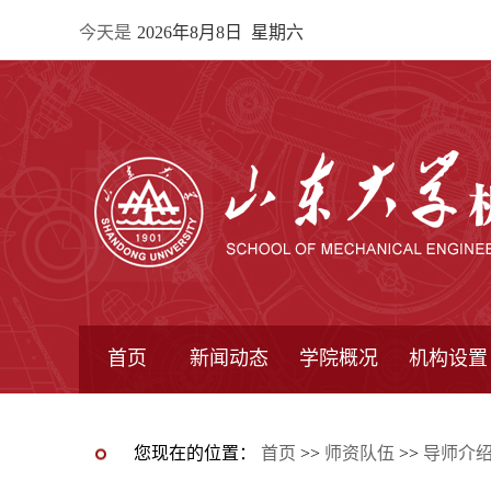
今天是
2026年8月8日 星期六
首页
新闻动态
学院概况
机构设置
通知公告
院所新闻
教学信息
学术动态
学院简报
学院简介
学院领导
办公指南
院长信箱
书记信箱
行政机构
系所设置
研究机构
学术组织
您现在的位置：
首页
>>
师资队伍
>>
导师介