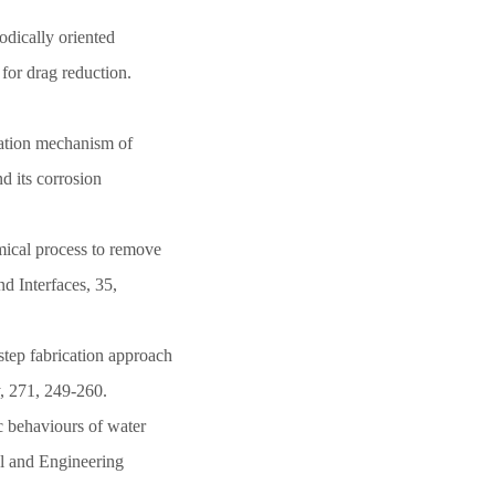
odically oriented
for drag reduction.
mation mechanism of
nd its corrosion
mical process to remove
nd Interfaces, 35,
step fabrication approach
y, 271, 249-260.
c behaviours of water
al and Engineering