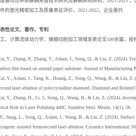
由度振动台系统解耦关键技术研究及解耦系统研制，2021-2023 
零件的激光精密加工及质量表征评价，2021-2022，企业委托
表性论文、著作、专利
工、计算流体动力学、微细切削加工领域发表论文100余篇，授
ai, Y., Zhang, P., Zhang, T., Aslam, J., Song, Q., & Liu, Z. (2024). Fe
arbon film based on aramid paper substrate. Journal of Manufacturing P
Cai, Y., Aslam, J., Tang, K., Huang, Z., Song, Q., Wang, B., & Liu, Z.
second laser ablation of polycrystalline diamond. Diamond and Related 
ai, Y., Zhang, H., Li, J., Song, Q., Wang, B., & Liu, Z. (2024). Investi
nical Hole in Laser Polishing 440C Stainless Steel. Metals, 14(1), 58.
 Y., Jiang, L., Song, Q., Aslam, J., Wang, B., & Liu, Z. (2024). Surface 
yogenic assisted femtosecond laser ablation. Ceramics International,