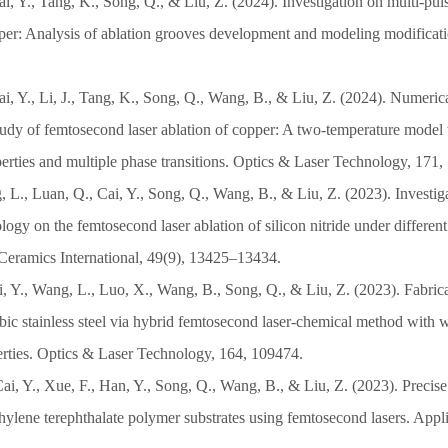
i, Y., Tang, K., Song, Q., & Liu, Z. (2024). Investigation on multi-pul
pper: Analysis of ablation grooves development and modeling modificat
i, Y., Li, J., Tang, K., Song, Q., Wang, B., & Liu, Z. (2024). Numeric
tudy of femtosecond laser ablation of copper: A two-temperature model 
erties and multiple phase transitions. Optics & Laser Technology, 171,
g, L., Luan, Q., Cai, Y., Song, Q., Wang, B., & Liu, Z. (2023). Invest
ogy on the femtosecond laser ablation of silicon nitride under different
Ceramics International, 49(9), 13425–13434.
i, Y., Wang, L., Luo, X., Wang, B., Song, Q., & Liu, Z. (2023). Fabrica
c stainless steel via hybrid femtosecond laser-chemical method with we
erties. Optics & Laser Technology, 164, 109474.
ai, Y., Xue, F., Han, Y., Song, Q., Wang, B., & Liu, Z. (2023). Precise
hylene terephthalate polymer substrates using femtosecond lasers. Appl