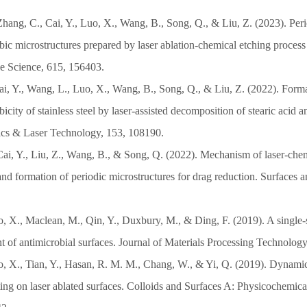
hang, C., Cai, Y., Luo, X., Wang, B., Song, Q., & Liu, Z. (2023). Peri
c microstructures prepared by laser ablation-chemical etching process 
e Science, 615, 156403.
Cai, Y., Wang, L., Luo, X., Wang, B., Song, Q., & Liu, Z. (2022). For
city of stainless steel by laser-assisted decomposition of stearic acid a
tics & Laser Technology, 153, 108190.
Cai, Y., Liu, Z., Wang, B., & Song, Q. (2022). Mechanism of laser-che
and formation of periodic microstructures for drag reduction. Surfaces a
o, X., Maclean, M., Qin, Y., Duxbury, M., & Ding, F. (2019). A single-
t of antimicrobial surfaces. Journal of Materials Processing Technolog
uo, X., Tian, Y., Hasan, R. M. M., Chang, W., & Yi, Q. (2019). Dynami
ting on laser ablated surfaces. Colloids and Surfaces A: Physicochemic