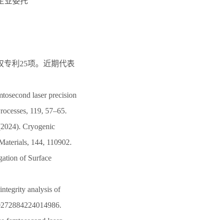
，企业委托
权专利25项。近期代表
mtosecond laser precision
rocesses, 119, 57–65.
 (2024). Cryogenic
Materials, 144, 110902.
gation of Surface
integrity analysis of
 S0272884224014986.