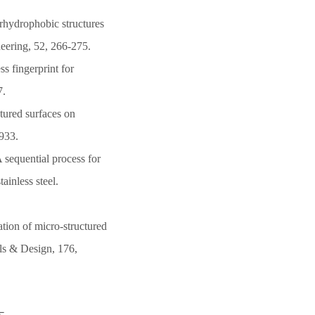
rhydrophobic structures
neering, 52, 266-275.
s fingerprint for
7.
tured surfaces on
933.
A sequential process for
ainless steel.
ation of micro-structured
als & Design, 176,