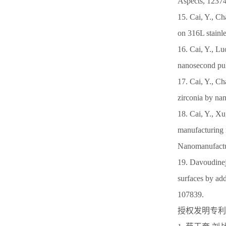
Aspects, 1237
15. Cai, Y., C
on 316L stainl
16. Cai, Y., Lu
nanosecond pul
17. Cai, Y., C
zirconia by na
18. Cai, Y., Xu
manufacturing n
Nanomanufactu
19. Davoudineja
surfaces by ad
107839.
授权发明专利