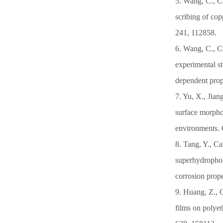
5. Wang, C., Ca
scribing of co
241, 112858.
6. Wang, C., Ca
experimental s
dependent prop
7. Yu, X., Jian
surface morphol
environments. 
8. Tang, Y., Ca
superhydrophobi
corrosion prop
9. Huang, Z., C
films on polyet