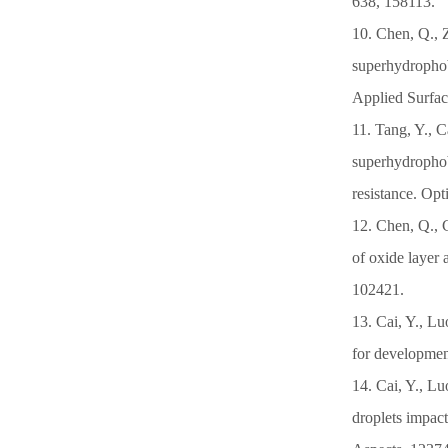
638, 158113.
10. Chen, Q., Z
superhydrophobi
Applied Surfac
11. Tang, Y., 
superhydrophobi
resistance. Op
12. Chen, Q., 
of oxide layer 
102421.
13. Cai, Y., Lu
for developmen
14. Cai, Y., L
droplets impac