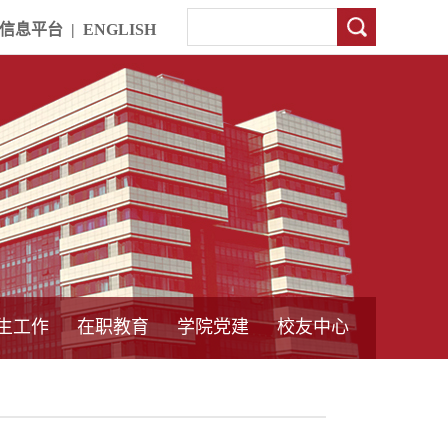
信息平台
|
ENGLISH
生工作
在职教育
学院党建
校友中心
中外合作教育
本专科教育
中心简介
工程博士
同力硕士
培训教育
首页
党员发展管理
样板支部建设
通知公告
工作动态
支部建设
身边榜样