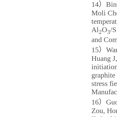
14）Bin
Moli Ch
temperat
Al
O
/S
2
3
and Com
15）Wa
Huang J,
initiati
graphite
stress f
Manufact
16）Guol
Zou, Hon