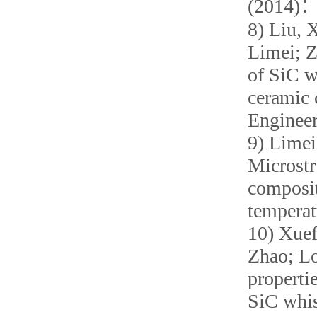
(2014)：
8) Liu, 
Limei; Z
of SiC w
ceramic 
Engineer
9) Lime
Microstr
composit
temperat
10) Xuef
Zhao; L
properti
SiC whis