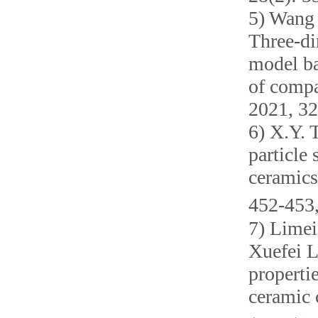
5) Wan
Three-di
model ba
of compa
2021, 32
6) X.Y. 
particle
ceramics
452-453
7) Lime
Xuefei L
properti
ceramic 