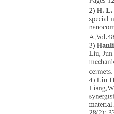
Pages 1
2)
H. L.
special 
nanocomp
A,Vol.4
3)
Hanli
Liu, Jun
mechanic
cermets
4)
Liu H
Liang,Wa
synergis
material
28(2): 3