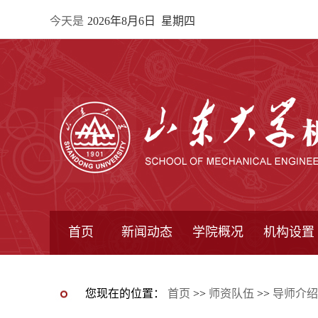
今天是
2026年8月6日 星期四
首页
新闻动态
学院概况
机构设置
通知公告
院所新闻
教学信息
学术动态
学院简报
学院简介
学院领导
办公指南
院长信箱
书记信箱
行政机构
系所设置
研究机构
学术组织
您现在的位置：
首页
>>
师资队伍
>>
导师介绍