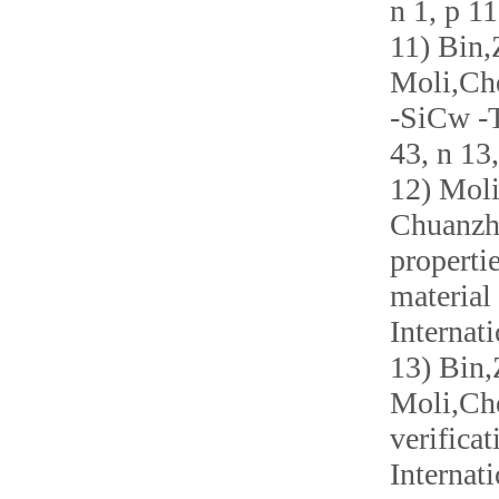
n 1, p 1
11) Bin
Moli,Che
-SiCw -T
43, n 13
12) Mol
Chuanzh
properti
material
Internat
13) Bin
Moli,Che
verifica
Internat