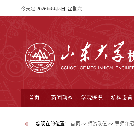
今天是
2026年8月8日 星期六
首页
新闻动态
学院概况
机构设置
通知公告
院所新闻
教学信息
学术动态
学院简报
学院简介
学院领导
办公指南
院长信箱
书记信箱
行政机构
系所设置
研究机构
学术组织
您现在的位置：
首页
>>
师资队伍
>>
导师介绍