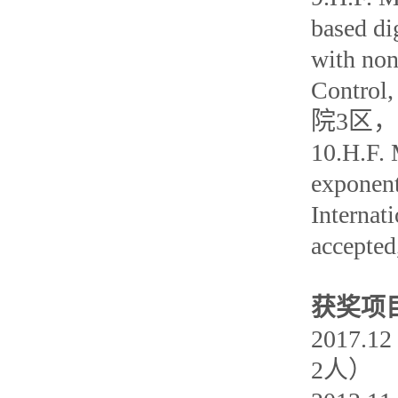
based di
with non
Control
院3
10.H.F. 
exponent
Internat
accep
获奖项
2017
2人）