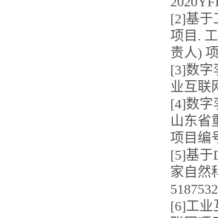
2020YF
[2]
项目. 工
责人) 
[3]
业互联网项
[4]
山东省重大
项目编号：
[5]基
家自然科学
5187532
[6]