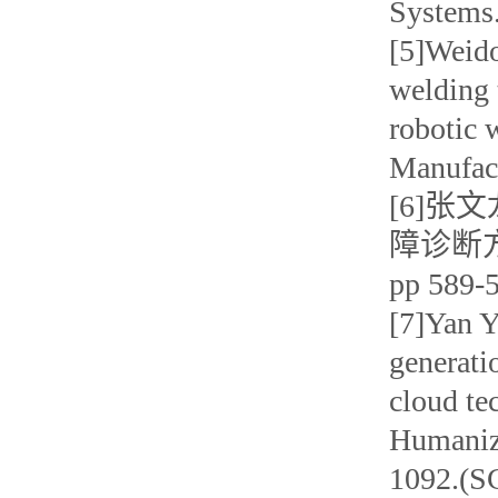
System
[5]Weido
welding 
robotic 
Manufac
[6]张
障诊断方法
pp 589
[7]Yan Y
generati
cloud te
Humaniz
1092.