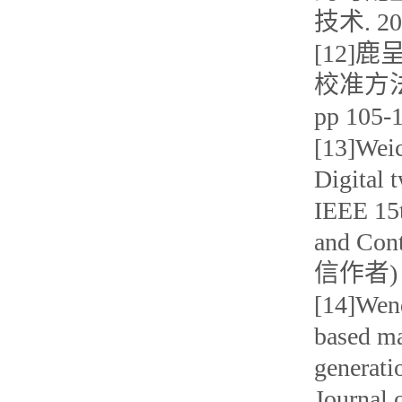
技术. 20
[12]
校准方法研
pp 10
[13]Weic
Digital 
IEEE 15t
and Cont
信作者)
[14]Wend
based ma
generati
Journal 