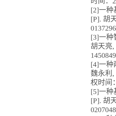
时间：202
[2]
[P]. 
013729
[3]一
胡天亮, 
145084
[4]一
魏永利, 陶
权时间：2
[5]一
[P]. 
020704