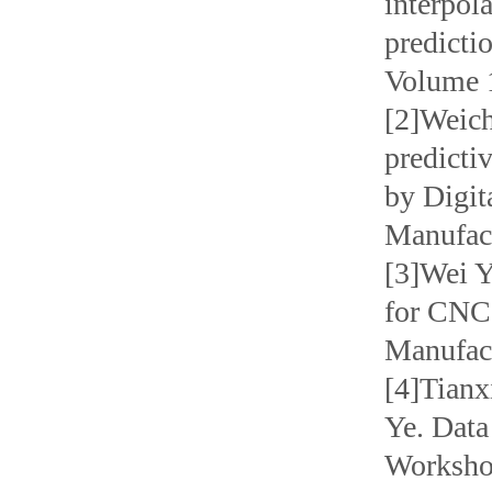
interpol
predicti
Volume
[2]Weich
predicti
by Digit
Manufac
[3]Wei Y
for CNC 
Manufac
[4]Tianx
Ye. Data
Workshop