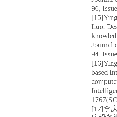
96, Iss
[15]Ying
Luo. De
knowledg
Journal 
94, Iss
[16]Ying
based in
computer
Intellig
1767(S
[17]