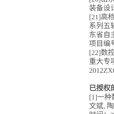
装备设计.
[21]
系列五
东省自主创
项目编号：
[22]
重大专项
2012ZX0
已授权
[1]一
文斌, 陶飞