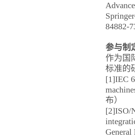
Advance
Springer
84882-
参与制
作为国
标准的
[1]IEC 6
machine
布）
[2]ISO/N
integrat
Gener