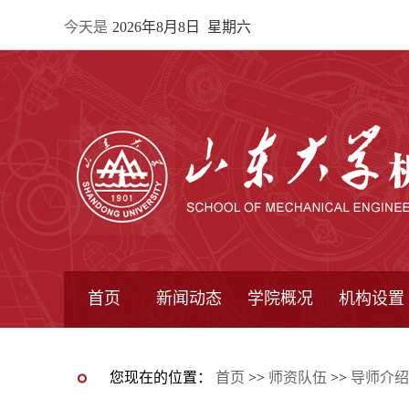
今天是
2026年8月8日 星期六
首页
新闻动态
学院概况
机构设置
通知公告
院所新闻
教学信息
学术动态
学院简报
学院简介
学院领导
办公指南
院长信箱
书记信箱
行政机构
系所设置
研究机构
学术组织
您现在的位置：
首页
>>
师资队伍
>>
导师介绍