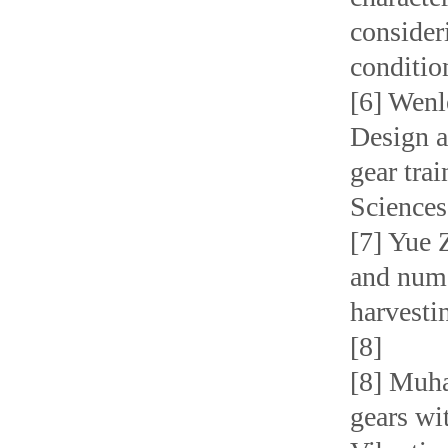
consider
conditio
[6] Wenl
Design a
gear tra
Sciences
[7] Yue
and nume
harvesti
[8]
[8] Muh
gears wi