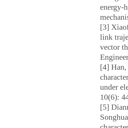
energy-h
mechanis
[3] Xiao
link tra
vector t
Engineer
[4] Han,
character
under el
10(6): 4
[5] Dian
Songhua
character