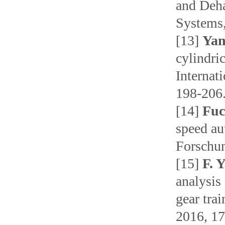
and Deha
Systems,
[13]
Yan
cylindric
Internat
198-206
[14]
Fuc
speed au
Forschun
[15]
F. 
analysis
gear tra
2016, 17