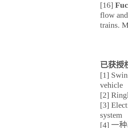
[16]
Fuc
flow and
trains. 
已获授
[1] Swin
vehicle
[2] Ring
[3] Elec
system
[4] 