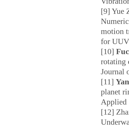
Vibratio
[9] Yue 
Numerica
motion t
for UUVs
[10]
Fuc
rotating 
Journal 
[11]
Yan
planet ri
Applied 
[12] Zh
Underwa