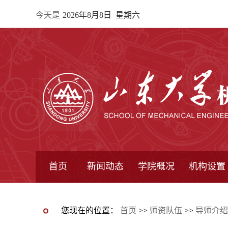
今天是
2026年8月8日 星期六
首页
新闻动态
学院概况
机构设置
通知公告
院所新闻
教学信息
学术动态
学院简报
学院简介
学院领导
办公指南
院长信箱
书记信箱
行政机构
系所设置
研究机构
学术组织
您现在的位置：
首页
>>
师资队伍
>>
导师介绍