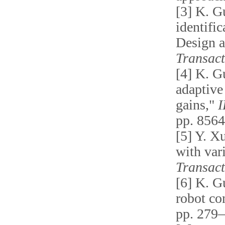
[3] K. G
identifi
Design a
Transact
[4] K. G
adaptive
gains,"
I
pp. 8564
[5] Y. Xu
with var
Transact
[6] K. G
robot co
pp. 279–