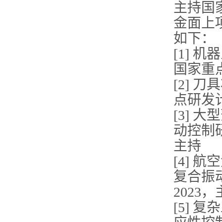
主持国
金面上
如下：
[1]
国家重点
[2]
点研发计
[3]
动控制研
主持
[4]
复合振
2023
[5]