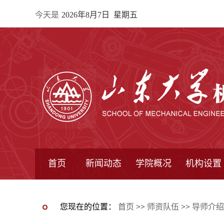
今天是
2026年8月7日 星期五
首页
新闻动态
学院概况
机构设置
通知公告
院所新闻
教学信息
学术动态
学院简报
学院简介
学院领导
办公指南
院长信箱
书记信箱
行政机构
系所设置
研究机构
学术组织
您现在的位置：
首页
>>
师资队伍
>>
导师介绍