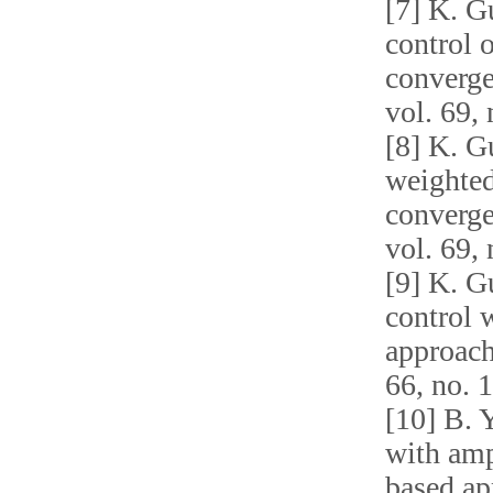
[7] K. G
control 
converg
vol.
69, 
[8] K. G
weighted
converg
vol. 69,
[9] K. G
control 
approac
66, no. 1
[1
0
] B. 
with amp
based ap