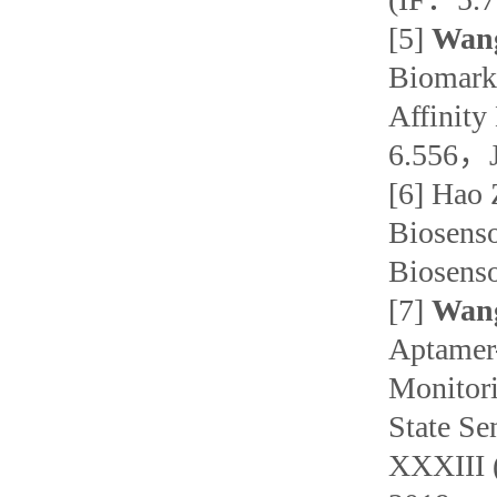
[5]
Wang
Biomarke
Affinity
6.556
[6] Hao 
Biosenso
Biosen
[7]
Wan
Aptamer
Monitori
State Se
XXXIII