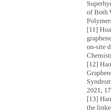
Superhyd
of Both 
Polymer
[11] Hua
graphene
on-site 
Chemist
[12] Hao
Graphen
Syndrome
2021, 1
[13] Hao
the link