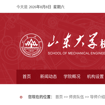
今天是
2026年8月8日 星期六
首页
新闻动态
学院概况
机构设置
通知公告
院所新闻
教学信息
学术动态
学院简报
学院简介
学院领导
办公指南
院长信箱
书记信箱
行政机构
系所设置
研究机构
学术组织
您现在的位置：
首页
>>
师资队伍
>>
导师介绍