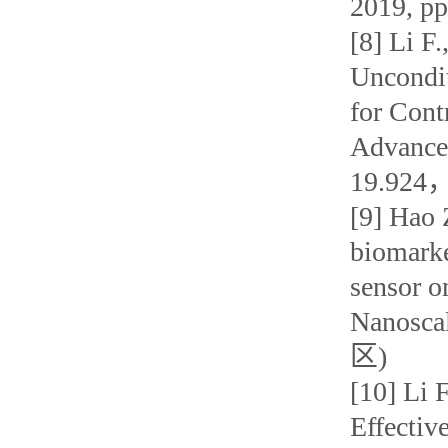
2019, pp
[8] Li F.
Uncondit
for Cont
Advanced
19.9
[9] Hao 
biomarke
sensor o
Nanosca
区)
[10] Li 
Effectiv