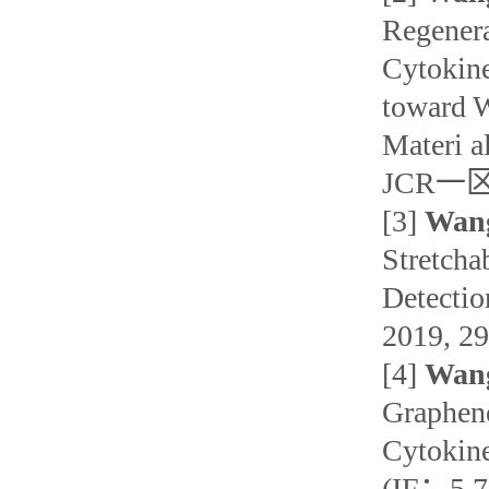
Regenera
Cytokine
toward W
Materi 
JCR一区
[3]
Wan
Stretcha
Detectio
2019, 2
[4]
Wan
Graphene
Cytokine
(IF：5