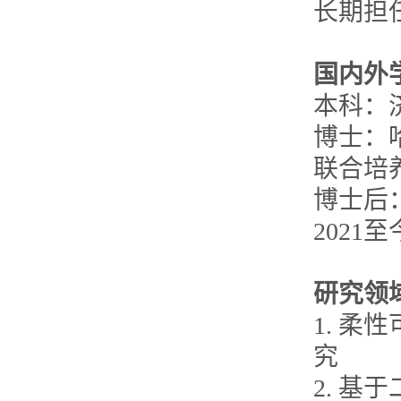
长期担任S
国内外
本科：
博士：
联合培
博士后
202
研究领
1. 
究
2. 