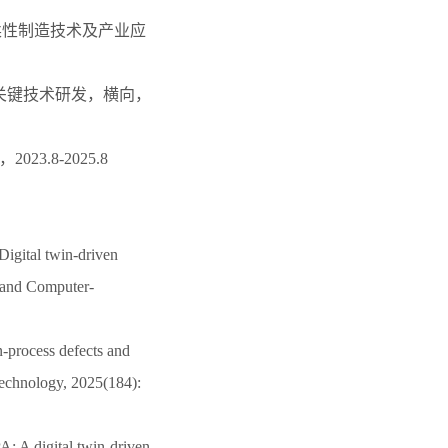
柔性制造技术及产业应
关键技术研发，横向，
.8-2025.8
igital twin-driven
s and Computer-
-process defects and
 Technology, 2025(184):
: A digital twin-driven