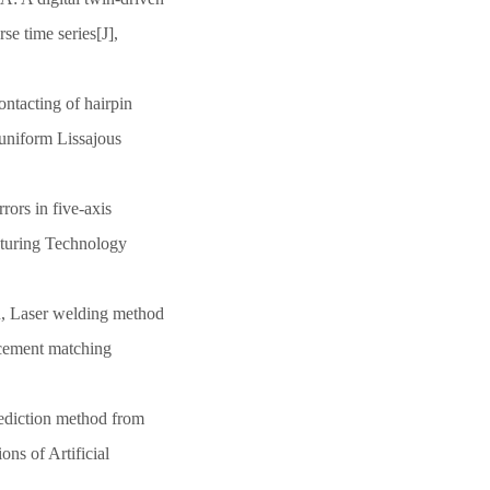
se time series[J],
ntacting of hairpin
-uniform Lissajous
rors in five-axis
cturing Technology
u, Laser welding method
acement matching
rediction method from
ns of Artificial