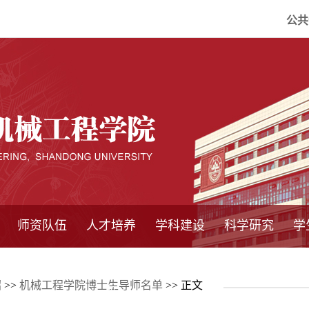
公共
师资队伍
人才培养
学科建设
科学研究
学
系所师资
教师队伍
导师介绍
博士后流动站
研究生学术论
研究生教育
卓越工程师
本科教育
继续教育
实践基地
培养方案
管理规章
实验中心
精品课程
国家重点学科
学科概况
985工程
211工程
大型仪器设备
仪器收费标准
仪器共享办法
固定资产管理
省工程中心
重点实验室
科研领域
科技政策
绍
>>
机械工程学院博士生导师名单
>> 正文
坛