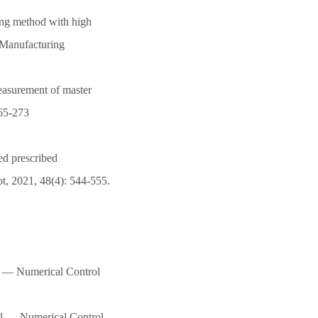
ing method with high
d Manufacturing
asurement of master
265-273
ed prescribed
bot, 2021, 48(4): 544-555.
ol — Numerical Control
rol — Numerical Control