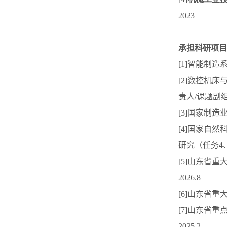
2023
承担科研项目
[1]智能制造
[2]数控机床
责人/课题副
[3]国家制造
[4]国家自
研究（任务4、5）
[5]山东省
2026.8
[6]山东省重
[7]山东省
2025.2