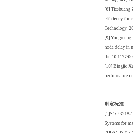
[8] Tieshuang 
efficiency for 
Technology. 2
[9] Yongmeng 
node delay in 
doi:10.1177/
[10] Bingjie Xu
performance con
制定标准
[1]SO 23218-1 
Systems for ma
[2]ISO 23218-2