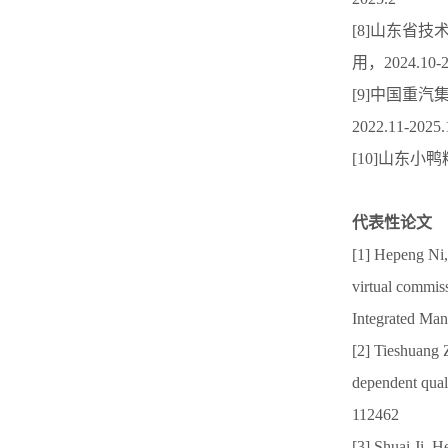
[8]山东省
用，2024.10-2
[9]中国重
2022.11-2025.
[10]山东小
代表性论文
[1] Hepeng Ni,
virtual commis
Integrated Man
[2] Tieshuang 
dependent qual
112462
[3] Shuai Ji, 