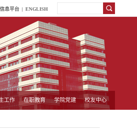
信息平台
|
ENGLISH
生工作
在职教育
学院党建
校友中心
中外合作教育
本专科教育
中心简介
工程博士
同力硕士
培训教育
首页
党员发展管理
样板支部建设
通知公告
工作动态
支部建设
身边榜样