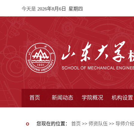
今天是
2026年8月6日 星期四
首页
新闻动态
学院概况
机构设置
通知公告
院所新闻
教学信息
学术动态
学院简报
学院简介
学院领导
办公指南
院长信箱
书记信箱
行政机构
系所设置
研究机构
学术组织
您现在的位置：
首页
>>
师资队伍
>>
导师介