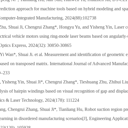
rediction approach for machine tools based on hybrid modeling and spar
Computer-Integrated Manufacturing, 2024(88):102738
Zhu, Shuai Ji, Chengrui Zhang*, Hongyu Yu, and Yisheng Yin, Laser co
ectrical vehicle motors using ring-mode laser beams based on angularly
], Optics Express, 2024(32): 30850-30865
Yi Wan*, Shuai Ji. et al. Measurement and identification of geometric er
based on transposed matrix. International Journal of Advanced Manufa
9–233
 Yisheng Yin, Shuai Ji*, Chengrui Zhang*, Tieshuang Zhu, Zhihui Li
lysis of hairpin windings based on visual recognition of gap and displ
tics & Laser Technology, 2024(178): 111224
ang, Chengrui Zhang, Shuai Ji*, Tianliang Hu, Robot suction region p
arning in disordered manufacturing scenarios[J], Engineering Applicatio
2023(120), 105928