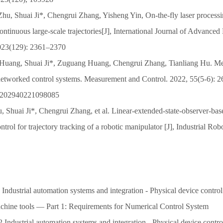
Zhu, Shuai Ji*, Chengrui Zhang, Yisheng Yin, On‑the‑fly laser process
continuous large‑scale trajectories[J], International Journal of Advance
023(129): 2361–2370
Huang, Shuai Ji*, Zuguang Huang, Chengrui Zhang, Tianliang Hu. Me
networked control systems. Measurement and Control. 2022, 55(5-6): 
00202940221098085
, Shuai Ji*, Chengrui Zhang, et al. Linear-extended-state-observer-bas
trol for trajectory tracking of a robotic manipulator [J], Industrial Ro
Industrial automation systems and integration - Physical device contr
chine tools — Part 1: Requirements for Numerical Control System
 Industrial automation systems and integration - Physical device cont