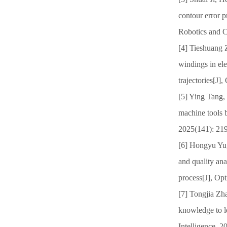
contour error p
Robotics and 
[4] Tieshuang 
windings in el
trajectories[J
[5] Ying Tang, 
machine tools 
2025(141): 21
[6] Hongyu Yu,
and quality ana
process[J], Op
[7] Tongjia Zh
knowledge to le
Intelligence, 