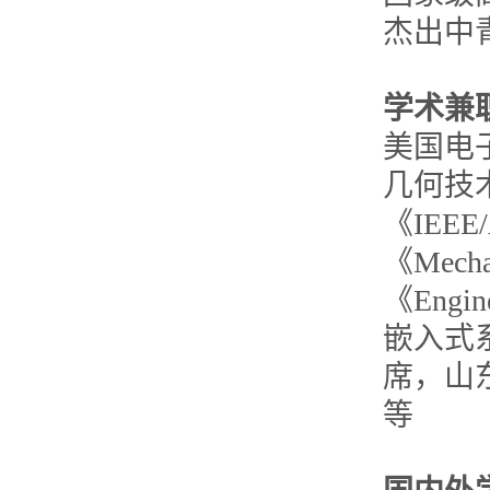
杰出中
学术兼
美国电
几何技
《IEEE/
《Mech
《Eng
嵌入式系
席，山
等