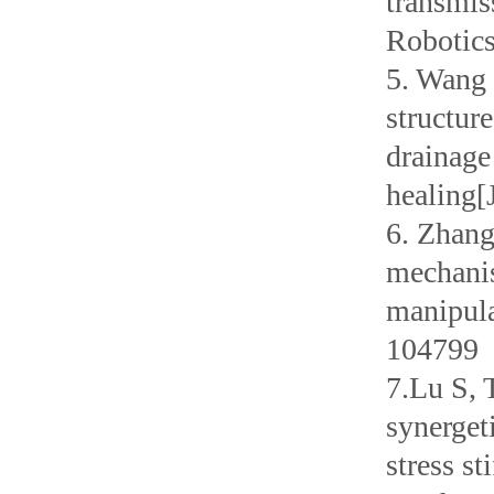
transmis
Robotics
5. Wang 
structur
drainage
healing[
6. Zhang
mechanis
manipula
104799
7.Lu S, 
synerget
stress s