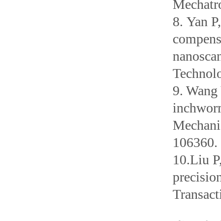
Mechatro
8. Yan P
compensa
nanoscan
Technolo
9. Wang 
inchworm
Mechanic
106360.
10.Liu P
precisio
Transact