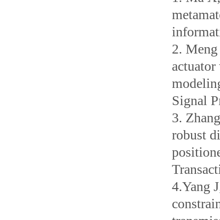
metamate
informat
2. Meng 
actuator
modeling
Signal P
3. Zhang
robust d
positio
Transact
4.Yang J
constrai