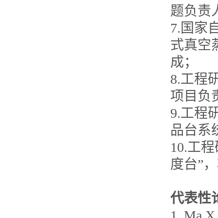
题负责人，
7.国
式真空蒸
成；
8.工
项目负责人
9.工
品台系统
10.
度台”，项
代表性
1. Ma X