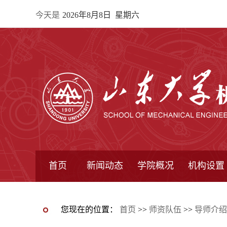
今天是
2026年8月8日 星期六
首页
新闻动态
学院概况
机构设置
通知公告
院所新闻
教学信息
学术动态
学院简报
学院简介
学院领导
办公指南
院长信箱
书记信箱
行政机构
系所设置
研究机构
学术组织
您现在的位置：
首页
>>
师资队伍
>>
导师介绍