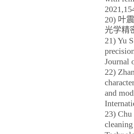
2021,1
20) 
光学精密工
21) Yu S,
precision
Journal
22) Zhan
characte
and mode
Interna
23) Chu 
cleaning