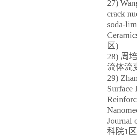
27) Wang
crack nu
soda-lim
Ceramic
区)
28) 
流体流变性
29) Zhan
Surface 
Reinforc
Nanomech
Journal 
科院1区