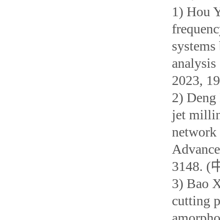
1) Hou Y
frequenc
systems 
analysis
2023, 
2) Deng 
jet mill
network 
Advanced
3148.
3) Bao X
cutting 
amorphou