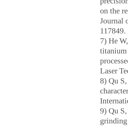
precisio
on the re
Journal 
117849
7) He W,
titanium
processe
Laser T
8) Qu S,
characte
Interna
9) Qu S,
grinding