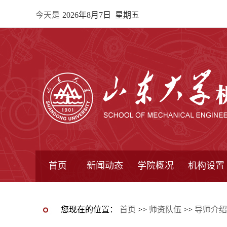
今天是
2026年8月7日 星期五
首页
新闻动态
学院概况
机构设置
通知公告
院所新闻
教学信息
学术动态
学院简报
学院简介
学院领导
办公指南
院长信箱
书记信箱
行政机构
系所设置
研究机构
学术组织
您现在的位置：
首页
>>
师资队伍
>>
导师介绍