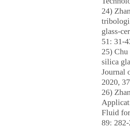
Technol
24) Zhan
tribologi
glass-ce
51: 31
25) Chu 
silica g
Journal 
2020, 3
26) Zhan
Applicat
Fluid fo
89: 282-