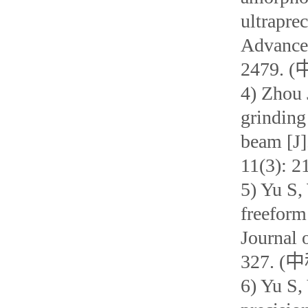
ultraprec
Advanced
2479.
4) Zhou 
grinding
beam [J]
11(3): 2
5) Yu S,
freeform
Journal 
327. 
6) Yu S, 