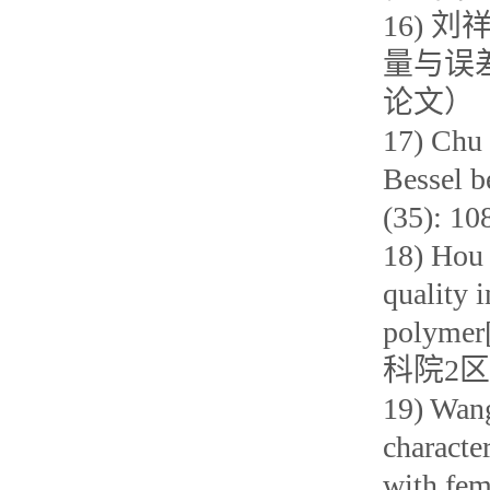
16) 
量与误差补
论文）
17) Chu 
Bessel b
(35): 
18) Hou 
quality i
polymer[
科院2区
19) Wang
characte
with fem