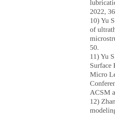
lubricat
2022, 
10) Yu S
of ultra
microstr
50.
11) Yu S
Surface 
Micro Le
Confere
ACSM an
12) Zhan
modeling