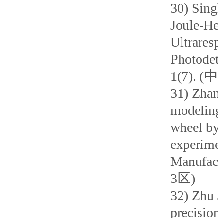
30) Sing
Joule-He
Ultrares
Photodet
1(7). 
31) Zhan
modeling
wheel by
experime
Manufac
3区)
32) Zhu 
precisio