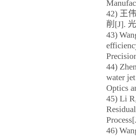
Manufac
42) 
削[J]. 
43) Wang
efficienc
Precisio
44) Zhen
water je
Optics a
45) Li R
Residual
Process[
46) Wang