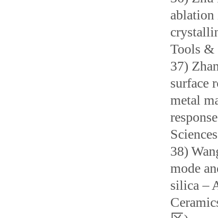
ablation
crystall
Tools &
37) Zhan
surface 
metal ma
response
Sciences
38) Wang
mode and
silica – 
Ceramic