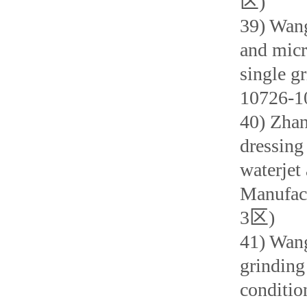
区)
39) Wang
and micro
single g
10726-
40) Zhan
dressing
waterjet
Manufac
3区)
41) Wang
grinding
conditio