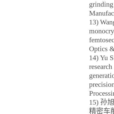
grinding
Manufact
13) Wang
monocrys
femtosec
Optics 
14) Yu S
research
generatio
precisio
Process
15) 
精密车削研究