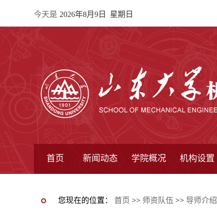
今天是
2026年8月9日 星期日
首页
新闻动态
学院概况
机构设置
通知公告
院所新闻
教学信息
学术动态
学院简报
学院简介
学院领导
办公指南
院长信箱
书记信箱
行政机构
系所设置
研究机构
学术组织
您现在的位置：
首页
>>
师资队伍
>>
导师介绍