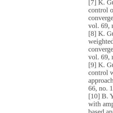
[7] K. G
control 
converg
vol.
69, 
[8] K. G
weighted
converg
vol. 69,
[9] K. G
control 
approac
66, no. 1
[1
0
] B. 
with amp
based ap