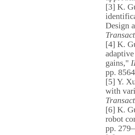
[3] K. G
identifi
Design a
Transact
[4] K. G
adaptive
gains,"
I
pp. 8564
[5] Y. Xu
with var
Transact
[6] K. G
robot co
pp. 279–