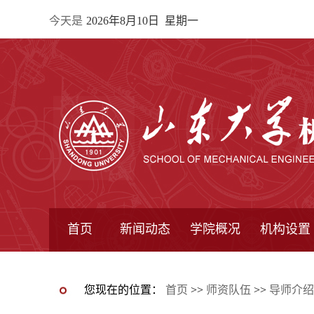
今天是
2026年8月10日 星期一
首页
新闻动态
学院概况
机构设置
通知公告
院所新闻
教学信息
学术动态
学院简报
学院简介
学院领导
办公指南
院长信箱
书记信箱
行政机构
系所设置
研究机构
学术组织
您现在的位置：
首页
>>
师资队伍
>>
导师介绍