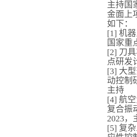
主持国
金面上
如下：
[1]
国家重点
[2]
点研发计
[3]
动控制研
主持
[4]
复合振
2023
[5]