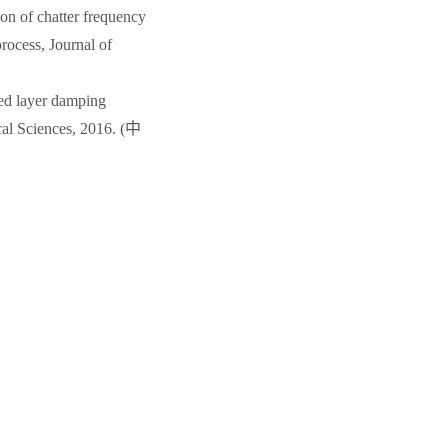
n of chatter frequency
rocess, Journal of
ed layer damping
ical Sciences, 2016. (中