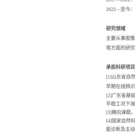
2022—至
研究领域
主要从事图像
等方面的研究
承担科研项目
[1]山东省
早期在线辨识研
[2]广东省基
平稳工况下海上
[3]横向课
[4]国家自
能诊断及主动抑