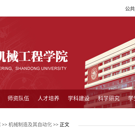
公共
师资队伍
人才培养
学科建设
科学研究
学
系所师资
教师队伍
导师介绍
博士后流动站
研究生学术论
研究生教育
卓越工程师
本科教育
继续教育
实践基地
培养方案
管理规章
实验中心
精品课程
国家重点学科
学科概况
985工程
211工程
大型仪器设备
仪器收费标准
仪器共享办法
固定资产管理
省工程中心
重点实验室
科研领域
科技政策
绍
>>
机械制造及其自动化
>> 正文
坛