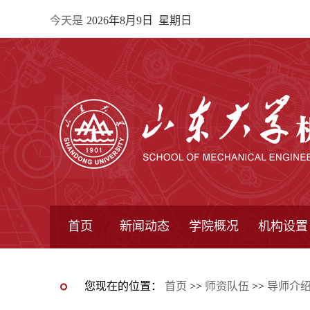
今天是
2026年8月9日 星期日
首页
新闻动态
学院概况
机构设置
通知公告
院所新闻
教学信息
学术动态
学院简报
学院简介
学院领导
办公指南
院长信箱
书记信箱
行政机构
系所设置
研究机构
学术组织
您现在的位置：
首页
>>
师资队伍
>>
导师介