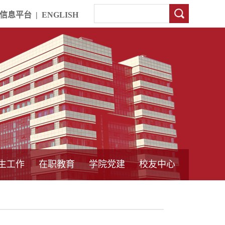
信息平台
|
ENGLISH
生工作
在职教育
学院党建
校友中心
中外合作教育
本专科教育
中心简介
工程博士
同力硕士
培训教育
首页
党员发展管理
样板支部建设
通知公告
工作动态
支部建设
身边榜样