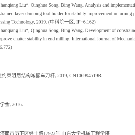
Zhanqiang Liu*, Qinghua Song, Bing Wang. Analysis and implementatio
rained layer damping tool holder for stability improvement in turning p
cessing Technology, 2019. (中科院一区, IF=6.162)
Zhanqiang Liu*, Qinghua Song, Bing Wang. Development of constrain
mprove chatter stability in end milling, International Journal of Mechan
.772)
约束阻尼结构减振车刀杆, 2019, CN106994519B.
学金
, 2016.
济南市历下区经十路17923号 山东大学机械工程学院