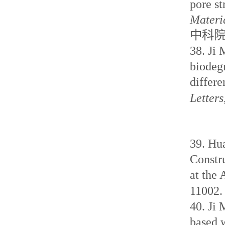
pore st
Materi
中科
38.
Ji 
biodeg
differe
Letters
39.
Hu
Constr
at the 
11002
40.
Ji
based w