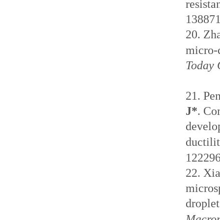
resista
13887
20.
Zha
micro-c
Today 
21.
Pe
J*
. Co
develop
ductili
12
2296
22.
Xi
micros
droplet
Macrom