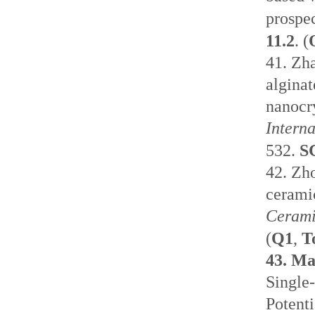
prospec
11.2
. (
41.
Zh
alginat
nanocr
Intern
532.
SC
42.
Zh
ceramic
Cerami
(
Q1
,
T
43.
Ma
Single
Potenti