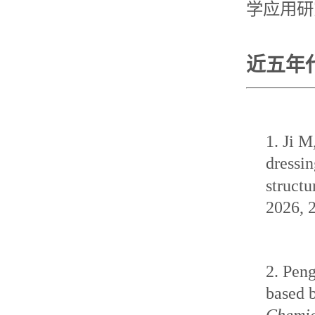
学应用研究
近五年
1. Ji M
dressin
structu
2026, 
2.
Peng
based b
Chemic