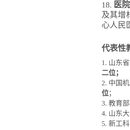
18.
医院
及其增材
心人民
代表性
1. 山东省
二位；
2. 中
位
；
3. 教
4. 山
5. 新