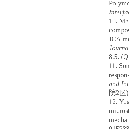
Polyme
Interfa
10.
Men
compos
JCA mod
Journa
8.5. (Q
11.
So
respons
and
Int
院
2
区
)
12.
Yua
microst
mechani
01523