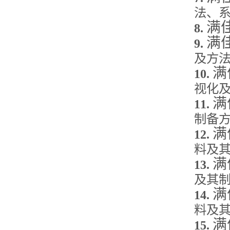
法、
满
8.
满
9.
及方
满
10.
视化
满
11.
制备
满
12.
料及
满
13.
及其
满
14.
料及
满
15.