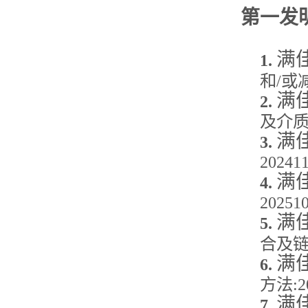
第一发
满
1.
和/或
满
2.
及介
满
3.
202411
满
4.
202510
满
5.
合及
满
6.
方法
:
满
7.