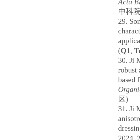
Acta B
中科
29.
So
charact
applica
(
Q1
,
T
30.
Ji 
robust
based f
Organi
区
)
31.
Ji 
anisot
dressin
2024, 