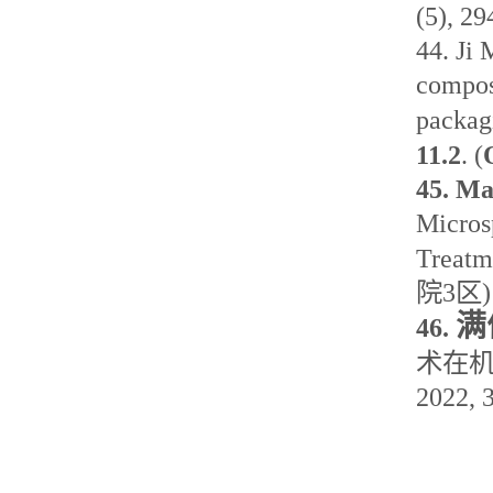
(5), 29
44.
Ji
M
composi
packag
11.2
. (
45.
Ma
Micros
Treatm
院
3
区
)
满
46.
术在
2022, 