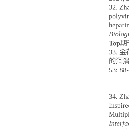
32.
Zh
polyvi
heparin
Biolog
Top
期
33.
金
的润
53
:
88
34.
Zh
Inspir
Multip
Interfa