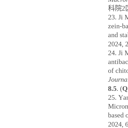
科院
2
23.
Ji 
zein-ba
and sta
2024, 
24.
Ji 
antibac
of chit
Journa
8.
5
. (
Q
25.
Y
a
Microm
based 
2024, 