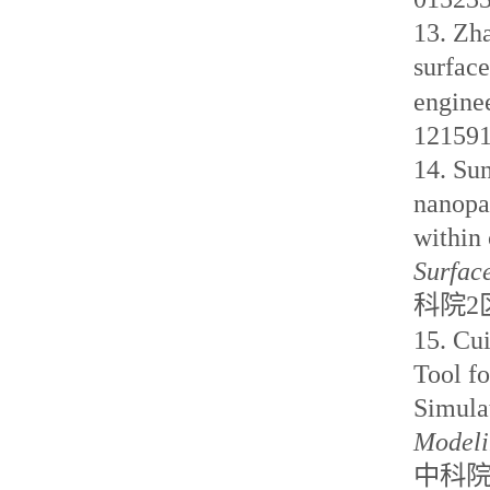
13.
Zh
surface
engine
12159
14.
Sun
nanopar
within 
Surface
科院
2
15.
Cui
Tool f
Simula
Modeli
中科