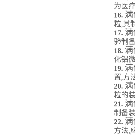
为医
满
16.
粒
,
其
满
17.
验制
满
18.
化铝
满
19.
置
,
方
满
20.
粒的
满
21.
制备
满
22.
方法
,