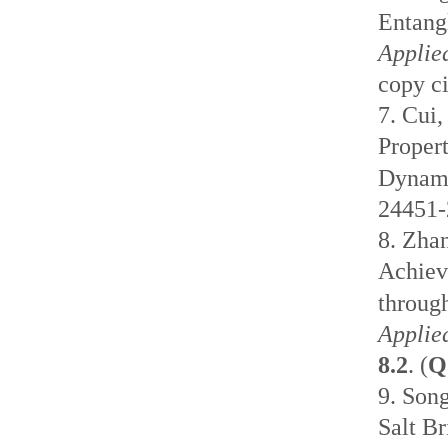
Entang
Applie
copy c
7.
Cui,
Proper
Dynam
24451-
8.
Zha
Achiev
through
Applie
8.2
. (
Q
9.
Son
Salt Br