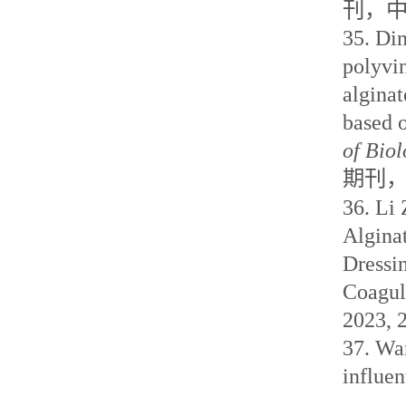
刊
，
35.
Di
polyvin
alginat
based 
of Bio
期刊
36.
Li
Algina
Dressi
Coagul
2023, 
37.
Wan
influen