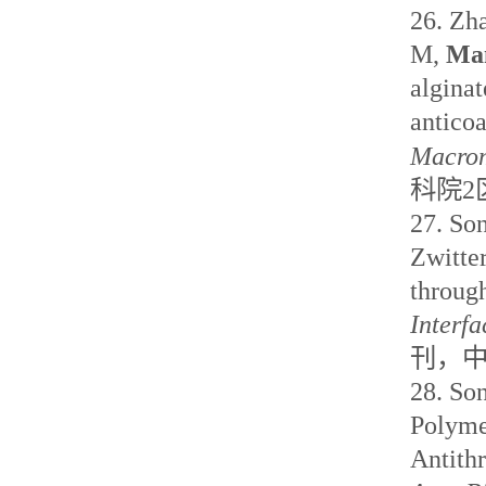
26.
Zh
M,
Ma
alginat
anticoa
Macrom
科院
2
27.
So
Zwitter
throug
Interfa
刊
，
28.
So
Polyme
Antith