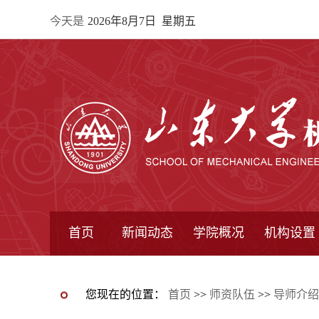
今天是
2026年8月7日 星期五
首页
新闻动态
学院概况
机构设置
通知公告
院所新闻
教学信息
学术动态
学院简报
学院简介
学院领导
办公指南
院长信箱
书记信箱
行政机构
系所设置
研究机构
学术组织
您现在的位置：
首页
>>
师资队伍
>>
导师介绍