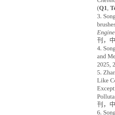
(
Q1
,
T
3.
Son
brushes
Engine
刊
，
4.
Son
and Me
2025, 
5.
Zha
Like C
Except
Polluta
刊
，
6.
Son