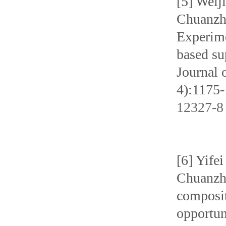
[5] Weij
Chuanzh
Experime
based su
Journal 
4):1175-
12327-8
[6] Yife
Chuanzhe
composit
opportun