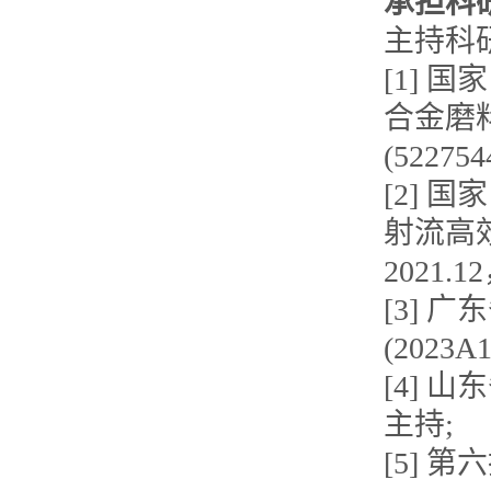
承担科
主持科
[1]
合金磨
(52275
[2] 
射流高效低
2021.
[3] 
(2023A
[4] 山东
主持;
[5] 