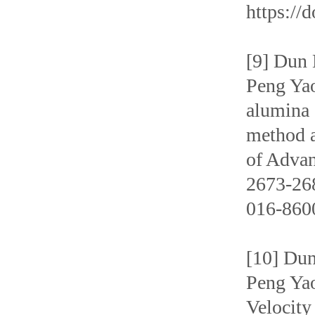
https://
[9] Dun
Peng Yao
alumina 
method a
of Advan
2673-268
016-860
[10] Du
Peng Yao
Velocity