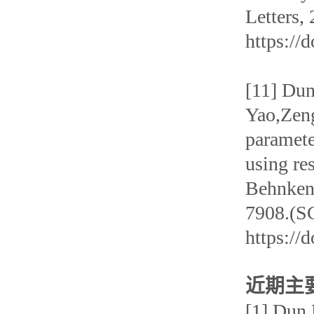
Letters,
https://
[11] Du
Yao,Zeng
paramete
using re
Behnken 
7908.(S
https://
近期主
[1] Dun 