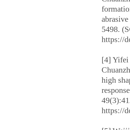
formati
abrasive
5498. (S
https://
[4] Yife
Chuanzh
high sha
response
49(3):41
https://