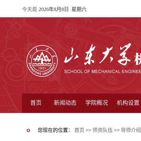
今天是
2026年8月8日 星期六
首页
新闻动态
学院概况
机构设置
通知公告
院所新闻
教学信息
学术动态
学院简报
学院简介
学院领导
办公指南
院长信箱
书记信箱
行政机构
系所设置
研究机构
学术组织
您现在的位置：
首页
>>
师资队伍
>>
导师介绍