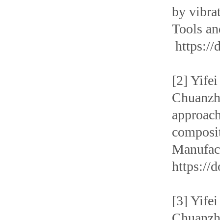
by vibra
Tools an
https://
[2] Yife
Chuanzhe
approach
composit
Manufact
https://
[3] Yife
Chuanzhe