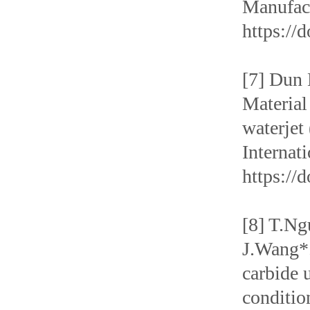
Manufact
https://
[7] Dun
Material
waterjet
Internat
https://
[8] T.Ng
J.Wang*.
carbide 
conditio